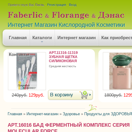
Приветствую Вас
Гость
·
Регистрация
·
Вход
Интернет Магазин Кислородной Косметики
Главная
Каталоги
Интернет магазин
Как приобрес
АРТ.11316-11319
Контакты
ЗУБНАЯ ЩЕТКА
СИЛИКОНОВАЯ
средняя жесткость
240руб.
129руб.
1800руб.
129
Главная
»
Интернет-магазин
»
Здоровье
»
Продукты для ЗДОРОВЬЯ
АРТ.16016 БАД ФЕРМЕНТНЫЙ КОМПЛЕКС СЕРИЯ
MOLECULAR FORCE