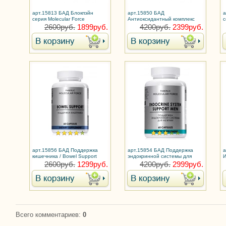
арт.15813 БАД Блокпэйн
арт.15850 БАД
а
серия Molecular Force
Антиоксидантный комплекс
с
серия Molecular Force
2600руб.
1899руб.
4200руб.
2399руб.
арт.15856 БАД Поддержка
арт.15854 БАД Поддержка
а
кишечника / Bowel Support
эндокринной системы для
И
серия Molecular Force
мужчин серия Molecular Force
с
2600руб.
1299руб.
4200руб.
2999руб.
Всего комментариев
:
0