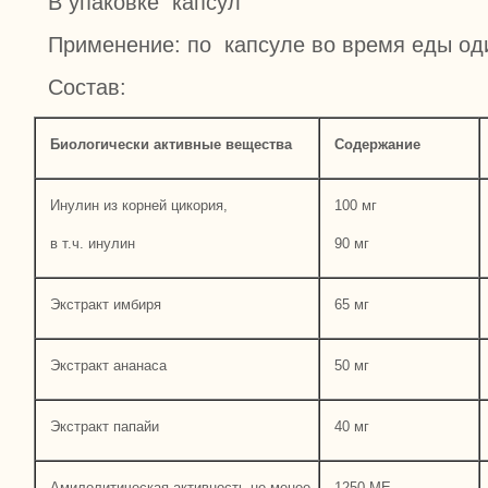
В упаковке капсул
Применение: по капсуле во время еды оди
Состав:
Биологически активные вещества
Содержание
Инулин из корней цикория,
100 мг
в т.ч. инулин
90 мг
Экстракт имбиря
65 мг
Экстракт ананаса
50 мг
Экстракт папайи
40 мг
Амилолитическая активность не менее
1250 ME