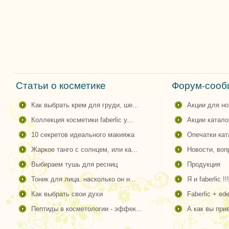
Статьи о косметике
Форум-сообщ
как выбрать крем для груди, ше...
акции для н
коллекция косметики faberlic y...
акции катало
10 секретов идеального макияжа
опечатки ка
жаркое танго с солнцем, или ка...
новости, во
выбираем тушь для ресниц
продукция
тоник для лица. насколько он н...
я и faberlic !!!
как выбрать свои духи
faberlic + ede
пептиды в косметологии - эффек...
а как вы пр