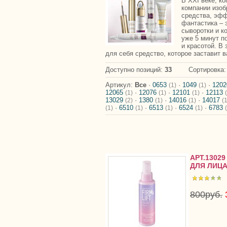
В ХХІ веке, к
компании изо
средства, эфф
фантастика – 
сыворотки и к
уже 5 минут п
и красотой. В
для себя средство, которое заставит в
Доступно позиций
:
33
Сортировка
Артикул:
Все
·
0653
·
1049
·
1202
(1)
(1)
12065
·
12076
·
12101
·
12113
(1)
(1)
(1)
13029
·
1380
·
14016
·
14017
(2)
(1)
(1)
(1
·
6510
·
6513
·
6524
·
6783
(1)
(1)
(1)
(1)
АРТ.130
ДЛЯ ЛИЦА 
800руб.