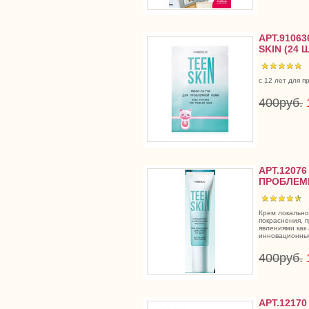
АРТ.9106
SKIN (24 Ш
с 12 лет для 
400руб.
АРТ.1207
ПРОБЛЕМН
Крем локально
покраснения, 
явлениями как 
инновационные
400руб.
АРТ.1217