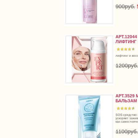
900руб.
АРТ.1204
ЛИФТИНГ 
лифтинг и вос
1200руб
АРТ.352
БАЛЬЗАМ
SOS-средство 
ускоряет зажи
как самостоят
1100руб.