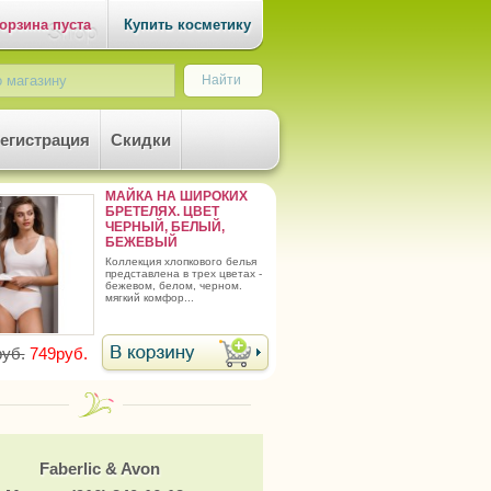
орзина пуста
Купить косметику
егистрация
Скидки
МАЙКА НА ШИРОКИХ
БРЕТЕЛЯХ. ЦВЕТ
ЧЕРНЫЙ, БЕЛЫЙ,
БЕЖЕВЫЙ
коллекция хлопкового белья
представлена в трех цветах -
бежевом, белом, черном.
мягкий комфор...
уб.
749руб.
Faberlic & Avon