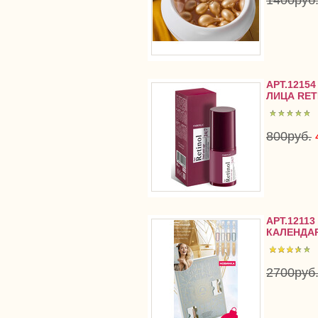
1400руб
АРТ.121
ЛИЦА RET
800руб.
АРТ.1211
КАЛЕНДАР
2700руб