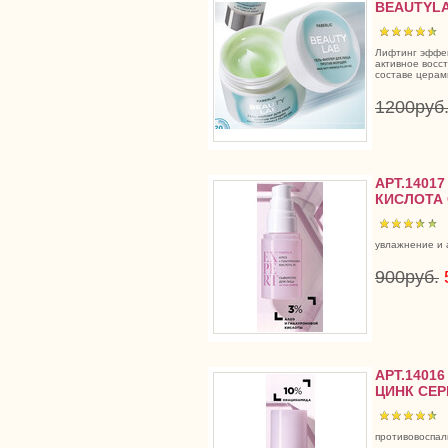
BEAUTYL
Лифтинг эффек
активное восс
составе церам
1200руб
АРТ.1401
КИСЛОТА 
увлажнение и 
900руб.
АРТ.1401
ЦИНК СЕР
противовоспал