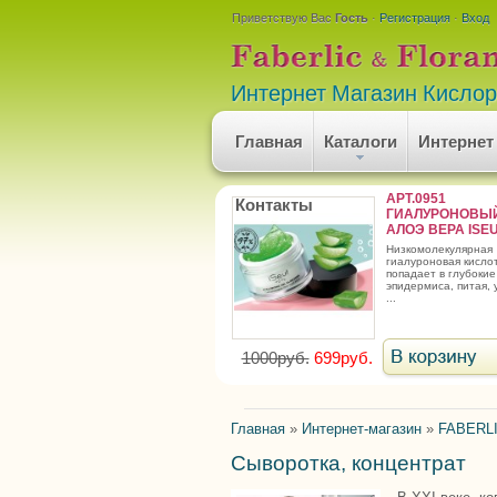
Приветствую Вас
Гость
·
Регистрация
·
Вход
Интернет Магазин Кисло
Главная
Каталоги
Интернет
АРТ.0951
Контакты
ГИАЛУРОНОВЫЙ
АЛОЭ ВЕРА ISE
низкомолекулярная
гиалуроновая кисло
попадает в глубокие
эпидермиса, питая, 
...
1000руб.
699руб.
Главная
»
Интернет-магазин
»
FABERLI
Сыворотка, концентрат