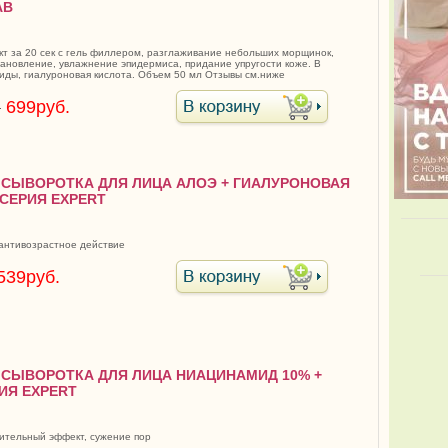
AB
т за 20 сек с гель филлером, разглаживание небольших морщинок,
тановление, увлажнение эпидермиса, придание упругости коже. В
иды, гиалуроновая кислота. Объем 50 мл Отзывы см.ниже
.
699руб.
7 СЫВОРОТКА ДЛЯ ЛИЦА АЛОЭ + ГИАЛУРОНОВАЯ
СЕРИЯ EXPERT
антивозрастное действие
539руб.
6 СЫВОРОТКА ДЛЯ ЛИЦА НИАЦИНАМИД 10% +
ИЯ EXPERT
ительный эффект, сужение пор