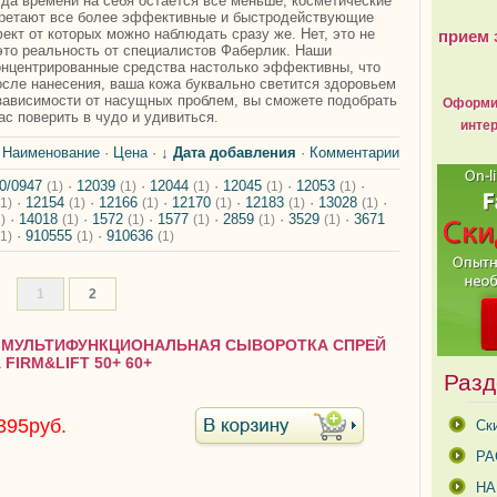
огда времени на себя остается все меньше, косметические
бретают все более эффективные и быстродействующие
ект от которых можно наблюдать сразу же. Нет, это не
прием 
это реальность от специалистов Фаберлик. Наши
онцентрированные средства настолько эффективны, что
осле нанесения, ваша кожа буквально светится здоровьем
 зависимости от насущных проблем, вы сможете подобрать
Оформит
ас поверить в чудо и удивиться.
интер
:
Наименование
·
Цена
·
↓ Дата добавления
·
Комментарии
0/0947
·
12039
·
12044
·
12045
·
12053
·
(1)
(1)
(1)
(1)
(1)
·
12154
·
12166
·
12170
·
12183
·
13028
·
(1)
(1)
(1)
(1)
(1)
(1)
·
14018
·
1572
·
1577
·
2859
·
3529
·
3671
)
(1)
(1)
(1)
(1)
(1)
·
910555
·
910636
(1)
(1)
(1)
1
2
29 МУЛЬТИФУНКЦИОНАЛЬНАЯ СЫВОРОТКА СПРЕЙ
FIRM&LIFT 50+ 60+
Разд
395руб.
Ск
РА
Н