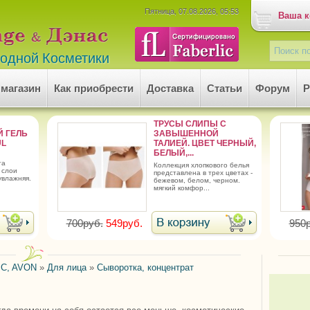
Пятница, 07.08.2026, 05:53
Ваша к
родной Косметики
 магазин
Как приобрести
Доставка
Статьи
Форум
Р
ТРУСЫ СЛИПЫ С
 ГЕЛЬ
ЗАВЫШЕННОЙ
UL
ТАЛИЕЙ. ЦВЕТ ЧЕРНЫЙ,
БЕЛЫЙ,...
та
коллекция хлопкового белья
 слои
представлена в трех цветах -
увлажняя.
бежевом, белом, черном.
мягкий комфор...
700руб.
549руб.
950р
C, AVON
»
Для лица
»
Сыворотка, концентрат