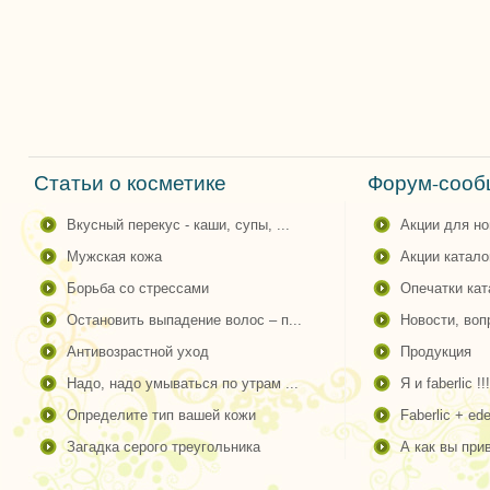
Статьи о косметике
Форум-сообщ
вкусный перекус - каши, супы, ...
акции для н
мужская кожа
акции катало
борьба со стрессами
опечатки ка
остановить выпадение волос – п...
новости, во
антивозрастной уход
продукция
надо, надо умываться по утрам ...
я и faberlic !!!
определите тип вашей кожи
faberlic + ede
загадка серого треугольника
а как вы пр