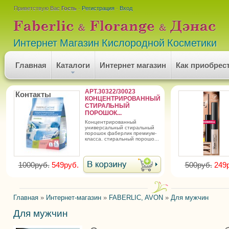
Приветствую Вас
Гость
·
Регистрация
·
Вход
Интернет Магазин Кислородной Косметики
Главная
Каталоги
Интернет магазин
Как приобрес
АРТ.30322/30023
Контакты
КОНЦЕНТРИРОВАННЫЙ
СТИРАЛЬНЫЙ
ПОРОШОК...
концентрированный
универсальный стиральный
порошок фаберлик премиум-
класса. стиральный порошо...
1000руб.
549руб.
500руб.
249
Главная
»
Интернет-магазин
»
FABERLIC, AVON
»
Для мужчин
Для мужчин