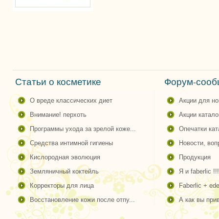
Статьи о косметике
Форум-сообщ
о вреде классических диет
акции для н
внимание! перхоть
акции катало
программы ухода за зрелой коже...
опечатки ка
средства интимной гигиены
новости, во
кислородная эволюция
продукция
земляничный коктейль
я и faberlic !!!
корректоры для лица
faberlic + ede
восстановление кожи после отпу...
а как вы пр