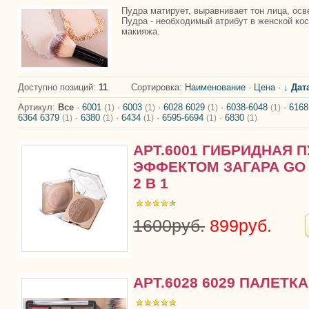
Пудра матирует, выравнивает тон лица, осв
Пудра - необходимый атрибут в женской ко
макияжа.
Доступно позиций
:
11
Сортировка:
Наименование
·
Цена
·
↓ Дат
Артикул:
Все
·
6001
·
6003
·
6028 6029
·
6038-6048
·
616
(1)
(1)
(1)
(1)
6364 6379
·
6380
·
6434
·
6595-6694
·
6830
(1)
(1)
(1)
(1)
(1)
АРТ.6001 ГИБРИДНАЯ П
ЭФФЕКТОМ ЗАГАРА GO 
2 В 1
1600руб.
899руб.
АРТ.6028 6029 ПАЛЕТКА