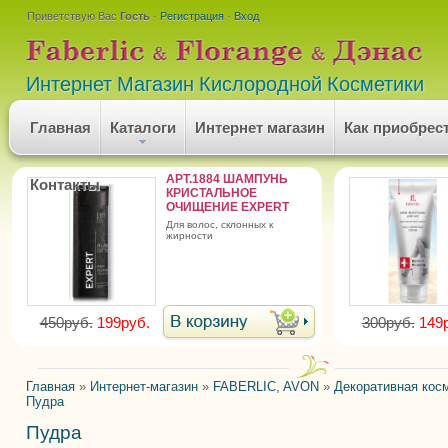
Приветствую Вас
Гость
·
Регистрация
·
Вход
Интернет Магазин Кислородной Косметики
Главная
Каталоги
Интернет магазин
Как приобрес
АРТ.1884 ШАМПУНЬ
Контакты
КРИСТАЛЬНОЕ
ОЧИЩЕНИЕ EXPERT
для волос, склонных к
жирности
450руб.
199руб.
300руб.
149
Главная
»
Интернет-магазин
»
FABERLIC, AVON
»
Декоративная кос
Пудра
Пудра