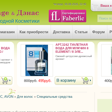
Четверг, 06.08.2026, 22:40
Ваша к
родной Косметики
 магазин
Как приобрести
Доставка
Статьи
Форум
Р
АРТ.3242 ТУАЛЕТНАЯ
 ВОДА
ВОДА ДЛЯ МУЖЧИН 8
 /
ELEMENT / 8 ЭЛЕ...
свежий цитрусово-древесный
аромат
аккордом
800руб.
495руб.
400р
C, AVON
»
Для волос
»
Специальные средства