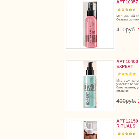
АРТ.1035
Мерцающий спр
Отзывы см.ни
400руб.
АРТ.1040
EXPERT
Многофункцион
участков волос
блестящими, у
см.ниже
400руб.
АРТ.1215
RITUALS