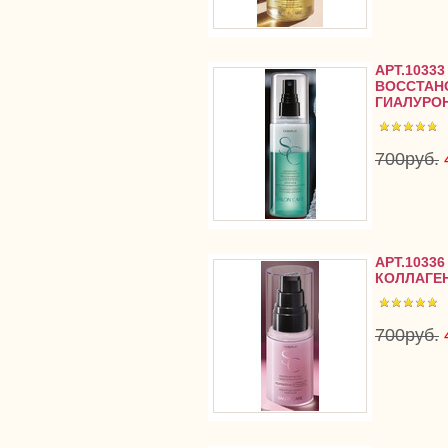
АРТ.1033
ВОССТАН
ГИАЛУРО
700руб.
АРТ.1033
КОЛЛАГЕ
700руб.