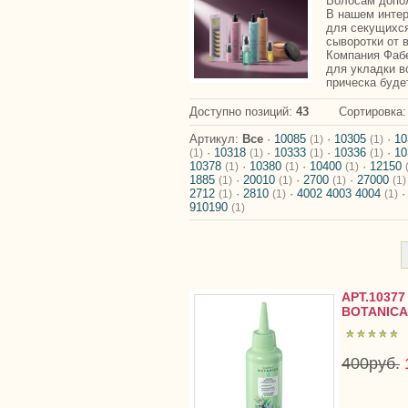
Волосам допо
В нашем интер
для секущихся
сыворотки от 
Компания Фабе
для укладки в
прическа буде
Доступно позиций
:
43
Сортировка
Артикул:
Все
·
10085
·
10305
·
1
(1)
(1)
·
10318
·
10333
·
10336
·
1
(1)
(1)
(1)
(1)
10378
·
10380
·
10400
·
12150
(1)
(1)
(1)
1885
·
20010
·
2700
·
27000
(1)
(1)
(1)
(1)
2712
·
2810
·
4002 4003 4004
(1)
(1)
(1)
910190
(1)
АРТ.1037
BOTANICA
400руб.