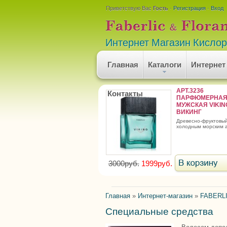
Приветствую Вас
Гость
·
Регистрация
·
Вход
Интернет Магазин Кисло
Главная
Каталоги
Интернет
АРТ.3236
Контакты
ПАРФЮМЕРНАЯ
МУЖСКАЯ VIKING
ВИКИНГ
древесно-фруктовый аромат с
холодным морским 
3000руб.
1999руб.
Главная
»
Интернет-магазин
»
FABERLI
Специальные средства