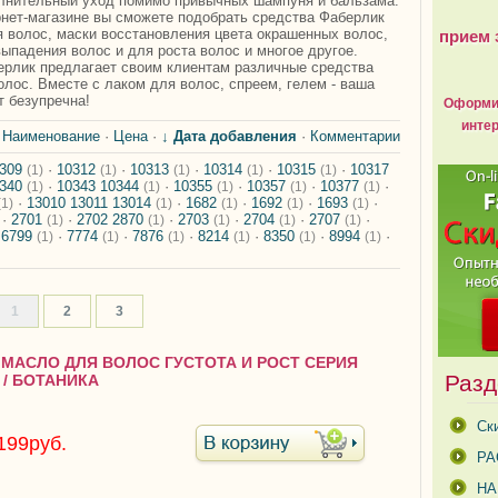
лнительный уход помимо привычных шампуня и бальзама.
нет-магазине вы сможете подобрать средства Фаберлик
 волос, маски восстановления цвета окрашенных волос,
прием 
выпадения волос и для роста волос и многое другое.
рлик предлагает своим клиентам различные средства
олос. Вместе с лаком для волос, спреем, гелем - ваша
т безупречна!
Оформит
интер
:
Наименование
·
Цена
·
↓ Дата добавления
·
Комментарии
0309
·
10312
·
10313
·
10314
·
10315
·
10317
(1)
(1)
(1)
(1)
(1)
0340
·
10343 10344
·
10355
·
10357
·
10377
·
(1)
(1)
(1)
(1)
(1)
·
13010 13011 13014
·
1682
·
1692
·
1693
·
(1)
(1)
(1)
(1)
(1)
·
2701
·
2702 2870
·
2703
·
2704
·
2707
·
(1)
(1)
(1)
(1)
(1)
·
6799
·
7774
·
7876
·
8214
·
8350
·
8994
·
(1)
(1)
(1)
(1)
(1)
(1)
1
2
3
7 МАСЛО ДЛЯ ВОЛОС ГУСТОТА И РОСТ СЕРИЯ
Разд
 / БОТАНИКА
Ск
199руб.
РА
Н