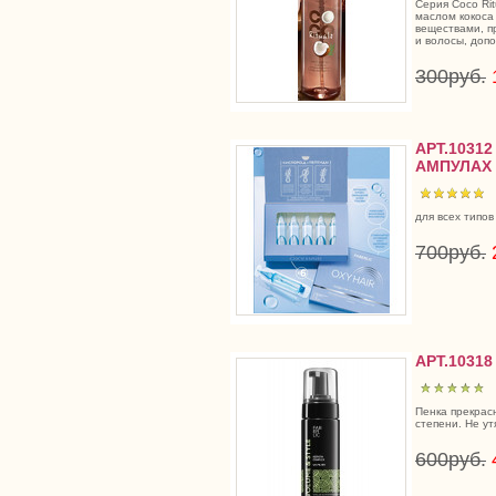
Серия Coco Rit
маслом кокоса
веществами, п
и волосы, допо
300руб.
АРТ.1031
АМПУЛАХ 
для всех типов
700руб.
АРТ.1031
Пенка прекрас
степени. Не у
600руб.