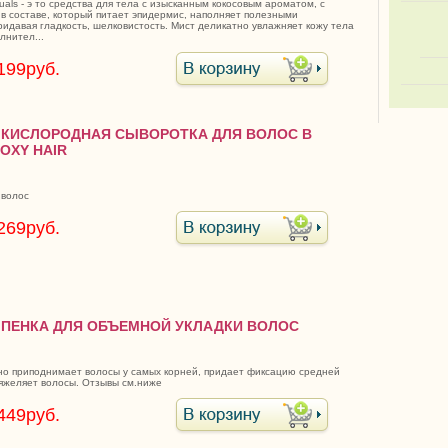
uals - э то средства для тела с изысканным кокосовым ароматом, с
 в составе, который питает эпидермис, наполняет полезными
ридавая гладкость, шелковистость. Мист деликатно увлажняет кожу тела
лнител...
199руб.
2 КИСЛОРОДНАЯ СЫВОРОТКА ДЛЯ ВОЛОС В
OXY HAIR
 волос
269руб.
8 ПЕНКА ДЛЯ ОБЪЕМНОЙ УКЛАДКИ ВОЛОС
но приподнимает волосы у самых корней, придает фиксацию средней
тяжеляет волосы. Отзывы см.ниже
449руб.