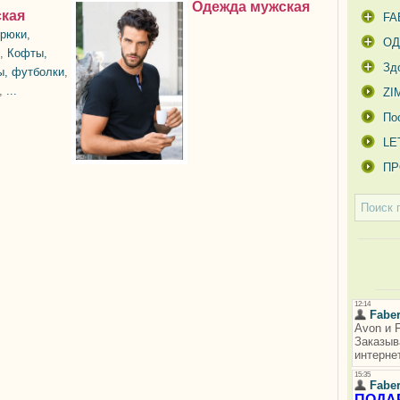
Одежда мужская
ская
FA
рюки,
О
,
Кофты,
Зд
ы, футболки
,
,
...
ZI
По
LE
ПР