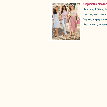
Одежда жен
Платья
,
Юбки
,
Б
шорты, леггинсы
блузы, кардиган
Верхняя одежда