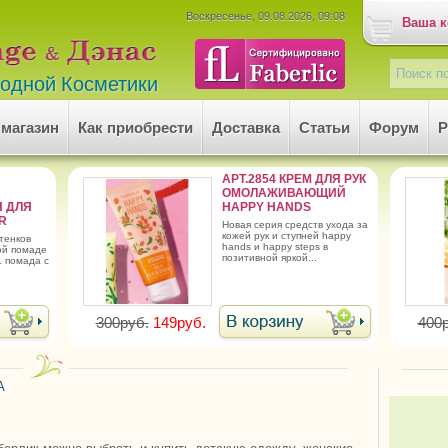
Воскресенье, 09.08.2026, 09:08
Ваша к
родной Косметики
 магазин
Как приобрести
Доставка
Статьи
Форум
Р
АРТ.2854 КРЕМ ДЛЯ РУК
ОМОЛАЖИВАЮЩИЙ
 ДЛЯ
HAPPY HANDS
R
новая серия средств ухода за
кожей рук и ступней happy
hands и happy steps в
ой помаде
позитивной яркой...
. помада с
300руб.
149руб.
400р
А