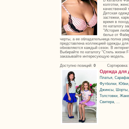
В каталоге Фа
колготки, жен
качественной 
Детская одежда
застежки, кар
время в поход
по каталогу з
"История любв
белье от Фабе
черты, а ее обладательница полна увер
представлена коллекцией одежды для 
обновляются каждый сезон. В интерне
Выбирайте по каталогу "Стиль жизни Fa
заказывайте интересующую модель.
Доступно позиций
:
0
Сортировка
Одежда для 
Платья, Сарафа
Футболки
,
Юбки
Джинсы, Шорты,
Толстовки, Жаке
Свитера
,
...