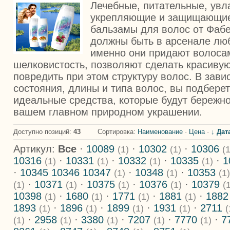
Лечебные, питательные, ув
укрепляющие и защищающие
бальзамы для волос от Фабе
должны быть в арсенале лю
именно они придают волосам
шелковистость, позволяют сделать красивую
повредить при этом структуру волос. В зави
состояния, длины и типа волос, вы подбере
идеальные средства, которые будут бережно
вашем главном природном украшении.
Доступно позиций
:
43
Сортировка:
Наименование
·
Цена
·
↓ Дат
Артикул:
Все
·
10089
·
10302
·
10306
(1)
(1)
(1
10316
·
10331
·
10332
·
10335
·
1
(1)
(1)
(1)
(1)
·
10345 10346 10347
·
10348
·
10353
(1)
(1)
(1)
·
10371
·
10375
·
10376
·
10379
(1)
(1)
(1)
(1)
(
10398
·
1680
·
1771
·
1881
·
188
(1)
(1)
(1)
(1)
1893
·
1896
·
1899
·
1931
·
2711
(1)
(1)
(1)
(1)
(
·
2958
·
3380
·
7207
·
7770
·
7
(1)
(1)
(1)
(1)
(1)