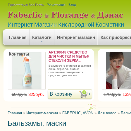
Приветствую Вас
Гость
·
Регистрация
·
Вход
Интернет Магазин Кислородной Косметики
Главная
Каталоги
Интернет магазин
Как приобрес
АРТ.30048 СРЕДСТВО
Контакты
ДЛЯ ЧИСТКИ И МЫТЬЯ
СТЕКОЛ И ЗЕРКА...
безупречно очистит и вымоет
окна, зеркала, любые
стеклянные поверхности.
средство для чистки ...
600руб.
329руб.
1700руб.
139
Главная
»
Интернет-магазин
»
FABERLIC, AVON
»
Для волос
»
Баль
Бальзамы, маски