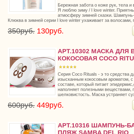
Бережная забота о коже рук, тела и
Я люблю зиму / I love winter. Прият
атмосферу зимней сказки. Шампунь
Клюква в зимней серии I love winter ухаживает за волосами, п
350руб.
130руб.
АРТ.10302 МАСКА ДЛЯ
КОКОСОВАЯ COCO RIT
Серия Coco Rituals - э то средства д
изысканным кокосовым ароматом, с
составе, который питает эпидермис,
наполняет полезными веществами, п
шелковистость. Маска устраняет сух
600руб.
449руб.
АРТ.10316 ШАМПУНЬ-БА
ПЛЯЖ SAMBA DEL RIO