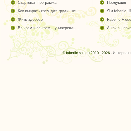
стартовая программа
продукция
как выбрать крем для груди, ше...
я и faberlic !!!
жить здорово
faberlic + ede
вв крем и сс крем – универсаль...
а как вы пр
© faberlic-solo.ru 2010 - 2026 ·
Интернет-м