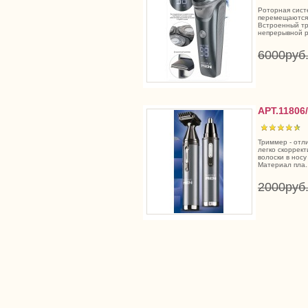
Роторная сист
перемещаются,
Встроенный тр
непрерывной р
6000руб
АРТ.11806
Триммер - отл
легко скоррек
волоски в носу
Материал пла..
2000руб