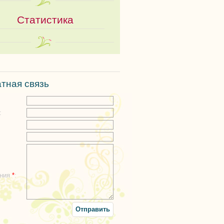
Статистика
тная связь
:
:
ения
*
: