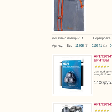
Доступно позиций
:
3
Сортировка
Артикул:
Все
·
11806
·
910341
·
9
(1)
(1)
АРТ.9103
БРИТВЫ
Сменный бритв
каждый 12 мес
1400руб
АРТ.9103