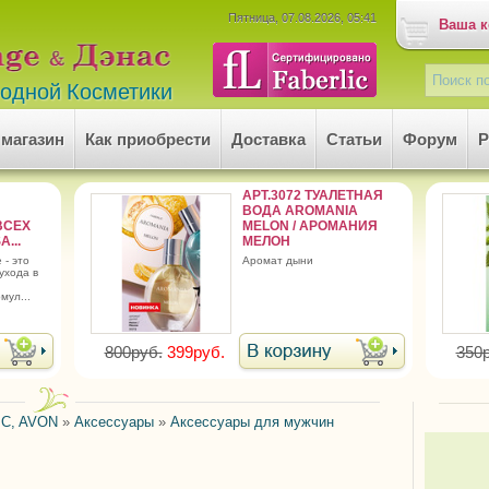
Пятница, 07.08.2026, 05:41
Ваша к
родной Косметики
 магазин
Как приобрести
Доставка
Статьи
Форум
Р
АРТ.3072 ТУАЛЕТНАЯ
ВОДА AROMANIA
ВСЕХ
MELON / АРОМАНИЯ
...
МЕЛОН
аромат дыни
ухода в
мул...
800руб.
399руб.
350р
C, AVON
»
Аксессуары
»
Аксессуары для мужчин