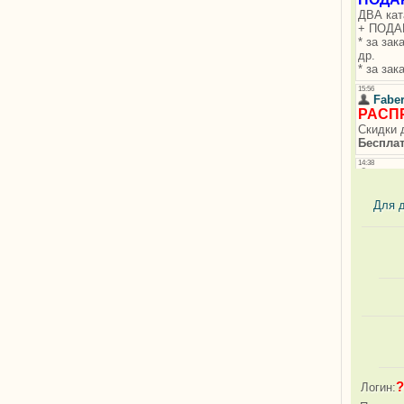
Для 
?
Логин: