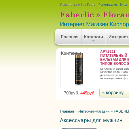
Приветствую Вас
Гость
·
Регистрация
·
Вход
Интернет Магазин Кисло
Главная
Каталоги
Интернет
АРТ.8211
Контакты
ПИТАТЕЛЬНЫЙ
БАЛЬЗАМ ДЛЯ 
ТИПОВ ВОЛОС SA
коллекция salon care - это
качество салонного 
домашних условиях.
инновационные фор
700руб.
449руб.
Главная
»
Интернет-магазин
»
FABERLI
Аксессуары для мужчин