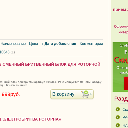
прием 
Оформит
интер
:
Наименование
·
Цена
·
↓ Дата добавления
·
Комментарии
10343
(1)
43 СМЕННЫЙ БРИТВЕННЫЙ БЛОК ДЛЯ РОТОРНОЙ
енный блок для бритвы артикул 910341. Рекомендуется менять насадку
яц. Отзывы см.ниже
.
999руб.
Разд
Ск
РА
41 ЭЛЕКТРОБРИТВА РОТОРНАЯ
Н