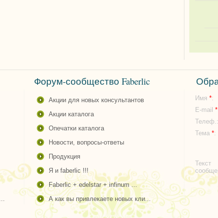
Форум-сообщество Faberlic
Обра
Имя
*
:
акции для новых консультантов
E-mail
*
акции каталога
Телеф.
опечатки каталога
Тема
*
:
новости, вопросы-ответы
продукция
Текст
я и faberlic !!!
сообщ
faberlic + edelstar + infinum ...
..
а как вы привлекаете новых кли...