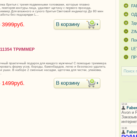
ема бритья с тремя подвижными головками, которые плавно
FA
 повторяя контуры лица, удаляют щетину с первого прохода.
иммер Для влажного и сухого бритья Световой индикатор До 80 мин
О
аботы без подзарядки L...
Зд
.
3999руб.
ZI
По
LE
/11354 ТРИММЕР
ПР
ичный практичный подарок для каждого мужчины! С помощью триммера
тировать форму усов, бороды, бакенбардов, легко и безопасно удалить
 и ушах. В наборе 2 сменные насадки, щеточка для чистки, упаковка.
.
.
1499руб.