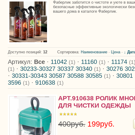
Фаберлик заботится о чистоте и уюте в ва
безопасные эффективные экологически без
вашего дома в каталоге Фаберлик.
Доступно позиций
:
12
Сортировка:
Наименование
·
Цена
·
↓ Дат
Артикул:
Все
·
11042
·
11160
·
11174
(1)
(1)
(1
·
30233-30327 30337 30340
·
30276 30
(1)
(1)
·
30331-30343 30587 30588 30585
·
30801
(1)
3596
·
910638
(1)
(1)
АРТ.910638 РОЛИК МН
ДЛЯ ЧИСТКИ ОДЕЖДЫ
400руб.
199руб.