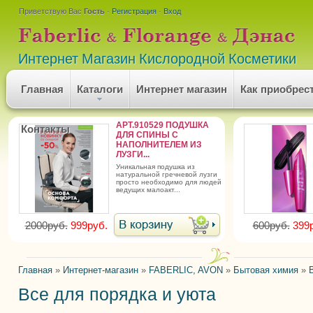
Приветствую Вас
Гость
·
Регистрация
·
Вход
Интернет Магазин Кислородной Косметики
Главная
Каталоги
Интернет магазин
Как приобрес
АРТ.910529 ПОДУШКА
Контакты
ДЛЯ СПИНЫ С
НАПОЛНИТЕЛЕМ ИЗ
ЛУЗГИ...
уникальная подушка из
натуральной гречневой лузги
просто необходимо для людей
ведущих малоакт...
2000руб.
999руб.
600руб.
399
Главная
»
Интернет-магазин
»
FABERLIC, AVON
»
Бытовая химия
»
Все для порядка и уюта