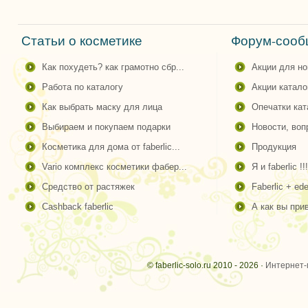
Статьи о косметике
Форум-сообщ
как похудеть? как грамотно сбр...
акции для н
работа по каталогу
акции катало
как выбрать маску для лица
опечатки ка
выбираем и покупаем подарки
новости, во
косметика для дома от faberlic...
продукция
vario комплекс косметики фабер...
я и faberlic !!!
средство от растяжек
faberlic + ede
cashback faberlic
а как вы пр
© faberlic-solo.ru 2010 - 2026 ·
Интернет-м