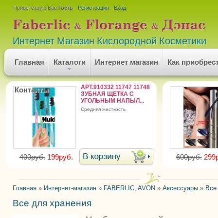
Приветствую Вас
Гость
·
Регистрация
·
Вход
Интернет Магазин Кислородной Косметики
Главная
Каталоги
Интернет магазин
Как приобрес
АРТ.910332 11747 11748
Контакты
ЗУБНАЯ ЩЕТКА С
УГОЛЬНЫМ НАПЫЛ...
средняя жесткость
400руб.
199руб.
600руб.
299
Главная
»
Интернет-магазин
»
FABERLIC, AVON
»
Аксессуары
»
Все
Все для хранения