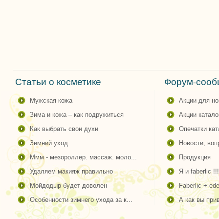
Статьи о косметике
Форум-сообщ
мужская кожа
акции для н
зима и кожа – как подружиться
акции катало
как выбрать свои духи
опечатки ка
зимний уход
новости, во
ммм - мезороллер. массаж. моло...
продукция
удаляем макияж правильно
я и faberlic !!!
мойдодыр будет доволен
faberlic + ede
особенности зимнего ухода за к...
а как вы пр