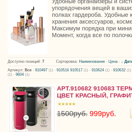
Удобные органайзеры и сис
упорядочения вещей в ваши
полках гардероба. Удобные 
хранения аксессуаров, косм
Максимум порядка при мини
Момент, когда все по полочк
Доступно позиций
:
7
Сортировка:
Наименование
·
Цена
·
↓ Дат
Артикул:
Все
·
910497
·
910516 910517
·
910624
·
910632
(1)
(1)
(1)
(1)
·
9604
(1)
(1)
АРТ.910682 910683 ТЕР
ЦВЕТ КРАСНЫЙ, ГРАФИ
1500руб.
999руб.