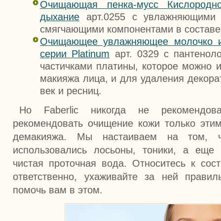
Очищающая пенка-мусс Кислородн
дыхание
арт.0255 с увлажняющими
смягчающими компонентами в составе
Очищающее увлажняющее молочко 
серии Platinum
арт. 0329 с пантенол
частичками платины, которое можно и
макияжа лица, и для удаления декора
век и ресниц.
Но Faberlic никогда не рекомендо
рекомендовать очищение кожи только эти
демакияжа. Мы настаиваем на том, 
использовались лосьоны, тоники, а еще
чистая проточная вода. Относитесь к сос
ответственно, ухаживайте за ней прави
помочь вам в этом.