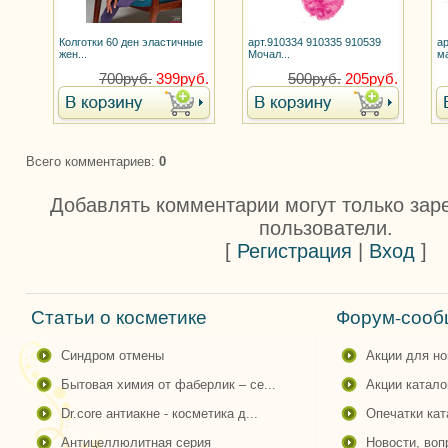
Колготки 60 ден эластичные
арт.910334 910335 910539
а
жен...
Мочал...
ма
700руб.
399руб.
500руб.
205руб.
Всего комментариев
:
0
Добавлять комментарии могут только зар
пользователи.
[
Регистрация
|
Вход
]
Статьи о косметике
Форум-сообщ
синдром отмены
акции для н
бытовая химия от фаберлик – се...
акции катало
dr.core антиакне - косметика д...
опечатки ка
антицеллюлитная серия
новости, во