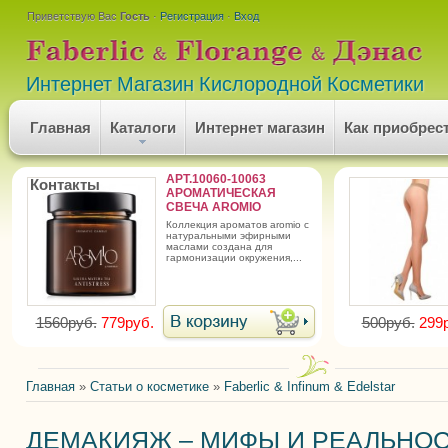
Приветствую Вас
Гость
·
Регистрация
·
Вход
Интернет Магазин Кислородной Косметики
Главная
Каталоги
Интернет магазин
Как приобрес
АРТ.10060-10063
Контакты
АРОМАТИЧЕСКАЯ
СВЕЧА AROMIO
коллекция ароматов aromio с
натуральными эфирными
маслами создана для
гармонизации окружения,...
1560руб.
779руб.
500руб.
299
Главная
»
Статьи о косметике
»
Faberlic & Infinum & Edelstar
ДЕМАКИЯЖ – МИФЫ И РЕАЛЬНО