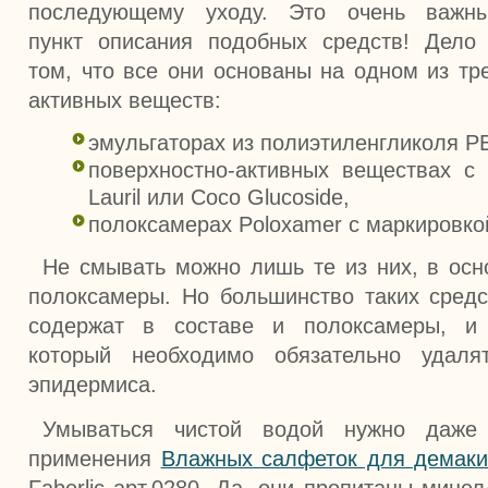
последующему уходу. Это очень важн
пункт описания подобных средств! Дело
том, что все они основаны на одном из тр
активных веществ:
эмульгаторах из полиэтиленгликоля P
поверхностно-активных веществах с
Lauril или Coco Glucoside,
полоксамерах Poloxamer с маркировкой
Не смывать можно лишь те из них, в осн
полоксамеры. Но большинство таких сред
содержат в составе и полоксамеры, и
который необходимо обязательно удаля
эпидермиса.
Умываться чистой водой нужно даже
применения
Влажных салфеток для демак
Faberlic арт.0280. Да, они пропитаны мице