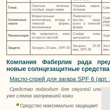
Светлые: зеленые,
Голубые, серые,
Глаза
Серы
голубые, редко карие
зеленые
Моментальные
Появляются
Сра
Солнечные
интенсивные, всегда в
быстро, чаще
ред
ожоги
тяжелой форме,
всего в тяжелой
степ
болезненные
форме
Не появляется: кожа
Слабая: кожа
Пигментация
Хор
остается светлой
шелушится
Загорать 10-20
Заг
Защита
Загорать 10 мин., SPF-30
мин, SPF-20
мин,
Компания Фаберлик рада пре
новые солнцезащитные средства
Масло-спрей для загара SPF 6 (арт. 
Средство подходит для смуглой или
уже слегка загоревшей кожи
Средство максимально защищает