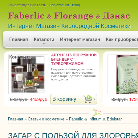
Приветствую Вас
Гость
·
Регистрация
·
Вход
Интернет Магазин Кислородной Косметики
Главная
Каталоги
Интернет магазин
Как приобрес
АРТ.910115 ПОГРУЖНОЙ
Контакты
БЛЕНДЕР С
ТУРБОРЕЖИМОМ
погружной блендер отлично
подходит для приготовления
супов-пюре, детского питания;
пригодится...
6300руб.
4499руб.
330руб.
179
Главная
»
Статьи о косметике
»
Faberlic & Infinum & Edelstar
ЗАГАР С ПОЛЬЗОЙ ДЛЯ ЗДОРОВЬ