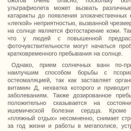
ожогов очень опасно, поскольку бол
ультрафиолета может вызвать различны
катаракты до появления злокачественных 
«легкой» неприятностью, вызванной чрезм
на солнце является фотостарение кожи. Та
что у людей с повышенной предрасп
фоточувствительности могут начаться пр
кратковременного пребывания на солнце.
Однако, прием солнечных ванн по-пр
наилучшим способом борьбы с псори
остеомаляцией, так как заставляет орга
витамин Д, нехватка которого и приводи
заболеваниям. Также дозированное преб
положительно сказывается на состоян
ишемической болезни сердца. Кроме 
«пляжный отдых» несомненно, снимает стр
за год жизни и работы в мегаполисе, уст