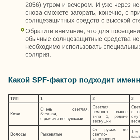
2056) утром и вечером. И уже через н
снова сможете загорать, конечно, с п
солнцезащитных средств с высокой ст
Обратите внимание, что для посещени
обычные солнцезащитные средства не
необходимо использовать специальны
солярия.
Какой SPF-фактор подходит имен
ТИП
1
2
3
Светлая,
Све
Очень светлая,
немного темнее
с п
Кожа
бледная,
типа 1, редкие
сму
c рыжими веснушками
веснушки
вес
От русых до
Темн
Волосы
Рыжеватые
светло-
каш
каштановых