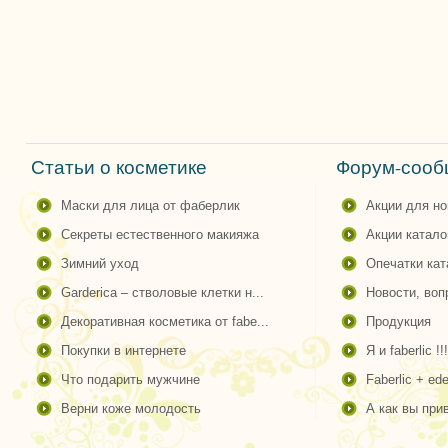
Статьи о косметике
Форум-сообщ
маски для лица от фаберлик
акции для н
секреты естественного макияжа
акции катало
зимний уход
опечатки ка
garderica – стволовые клетки н...
новости, во
декоративная косметика от fabe...
продукция
покупки в интернете
я и faberlic !!!
что подарить мужчине
faberlic + ede
верни коже молодость
а как вы пр