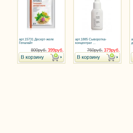
арт.15731 Десерт-желе
арт.1885 Сыворотка-
а
Гепалайт
концентрат ...
д
800руб.
399руб.
760руб.
379руб.