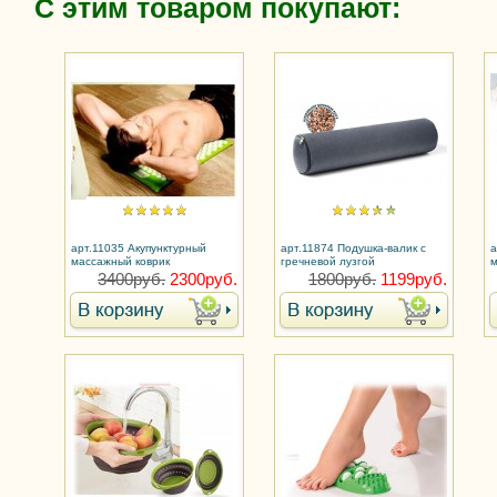
С этим товаром покупают:
арт.11035 Акупунктурный
арт.11874 Подушка-валик с
а
массажный коврик
гречневой лузгой
м
3400руб.
2300руб.
1800руб.
1199руб.