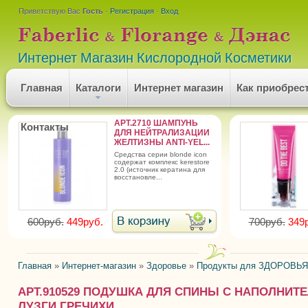
Приветствую Вас
Гость
·
Регистрация
·
Вход
Интернет Магазин Кислородной Косметики
Главная
Каталоги
Интернет магазин
Как приобрес
АРТ.2710 ШАМПУНЬ
Контакты
ДЛЯ НЕЙТРАЛИЗАЦИИ
ЖЕЛТИЗНЫ ANTI-YEL...
средства серии blonde icon
содержат комплекс kerestore
2.0 (источник кератина для
восстановле...
600руб.
449руб.
700руб.
349
Главная
»
Интернет-магазин
»
Здоровье
»
Продукты для ЗДОРОВЬЯ
АРТ.910529 ПОДУШКА ДЛЯ СПИНЫ С НАПОЛНИТ
ЛУЗГИ ГРЕЧИХИ