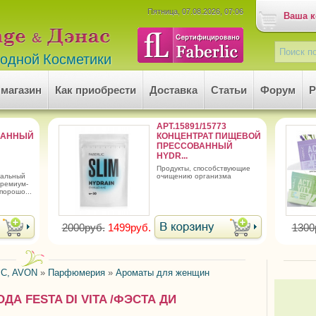
Пятница, 07.08.2026, 07:06
Ваша к
родной Косметики
 магазин
Как приобрести
Доставка
Статьи
Форум
Р
АРТ.15891/15773
ВАННЫЙ
КОНЦЕНТРАТ ПИЩЕВОЙ
ПРЕССОВАННЫЙ
HYDR...
продукты, способствующие
ральный
очищению организма
премиум-
порошо...
2000руб.
1499руб.
1300
C, AVON
»
Парфюмерия
»
Ароматы для женщин
А FESTA DI VITA /ФЭСТА ДИ