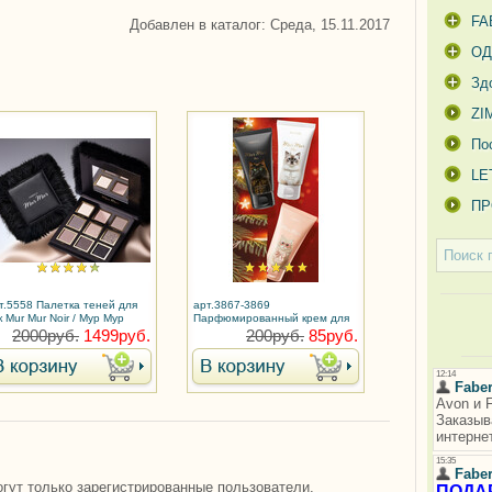
FA
Добавлен в каталог
: Среда, 15.11.2017
О
Зд
ZI
По
LE
ПР
т.5558 Палетка теней для
арт.3867-3869
к Mur Mur Noir / Мур Мур
Парфюмированный крем для
рук Mur Mur/ Мур Мур
2000руб.
1499руб.
200руб.
85руб.
гут только зарегистрированные пользователи.