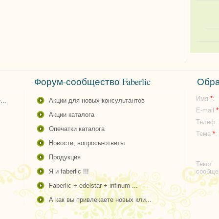
Форум-сообщество Faberlic
Обра
Имя
*
:
...
акции для новых консультантов
E-mail
*
акции каталога
Телеф.
опечатки каталога
Тема
*
:
новости, вопросы-ответы
продукция
Текст
я и faberlic !!!
сообщ
faberlic + edelstar + infinum ...
а как вы привлекаете новых кли...