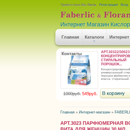
Приветствую Вас
Гость
·
Регистрация
·
Вход
Интернет Магазин Кисло
Главная
Каталоги
Интернет
АРТ.30322/30023
Контакты
КОНЦЕНТРИРО
СТИРАЛЬНЫЙ
ПОРОШОК...
концентрированный
универсальный сти
порошок фаберлик 
класса. стиральный 
1000руб.
549руб.
Главная
»
Интернет-магазин
»
FABERLI
АРТ.3023 ПАРФЮМЕРНАЯ ВОД
ВИТА ДЛЯ ЖЕНЩИН 30 МЛ