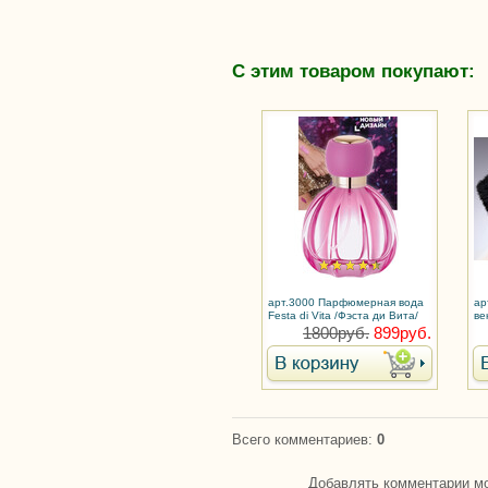
С этим товаром покупают:
арт.3000 Парфюмерная вода
ар
Festa di Vita /Фэста ди Вита/
ве
для женщин
1800руб.
899руб.
Всего комментариев
:
0
Добавлять комментарии мо