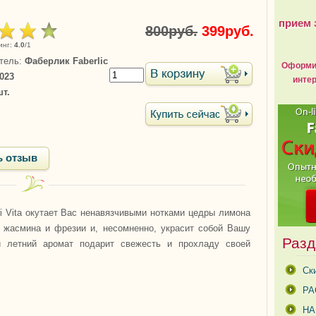
прием 
800руб.
399руб.
инг
:
4.0
/
1
тель
:
Фаберлик Faberlic
Оформит
023
интер
шт.
ь отзыв
i Vita окутает Вас ненавязчивыми нотками цедры лимона
, жасмина и фрезии и, несомненно, украсит собой Вашу
Разд
 летний аромат подарит свежесть и прохладу своей
Ск
РА
Н