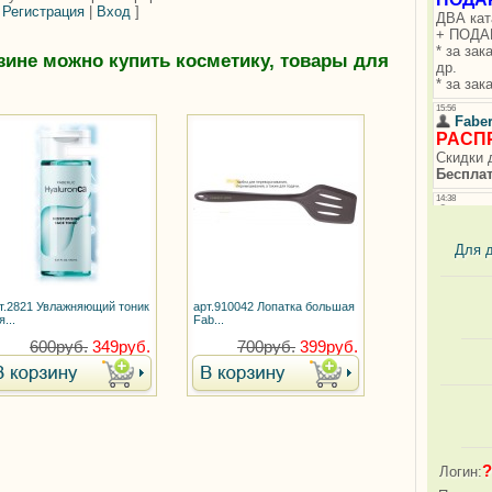
[
Регистрация
|
Вход
]
зине можно купить косметику, товары для
Для 
т.2821 Увлажняющий тоник
арт.910042 Лопатка большая
я...
Fab...
600руб.
349руб.
700руб.
399руб.
?
Логин: