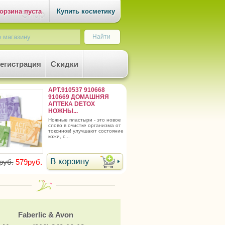
орзина пуста
Купить косметику
егистрация
Скидки
АРТ.910537 910668
910669 ДОМАШНЯЯ
АПТЕКА DETOX
НОЖНЫ...
ножные пластыри - это новое
слово в очистке организма от
токсинов! улучшают состояние
кожи, с...
руб.
579руб.
Faberlic & Avon