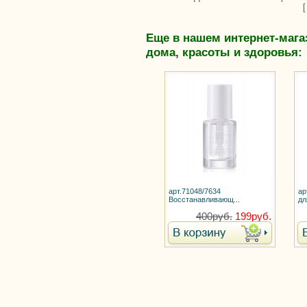
Еще в нашем интернет-мага
дома, красоты и здоровья:
арт.71048/7634
ар
Восстанавливающ...
дл
400руб.
199руб.