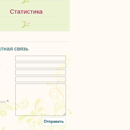
Статистика
тная связь
:
:
ения
*
: