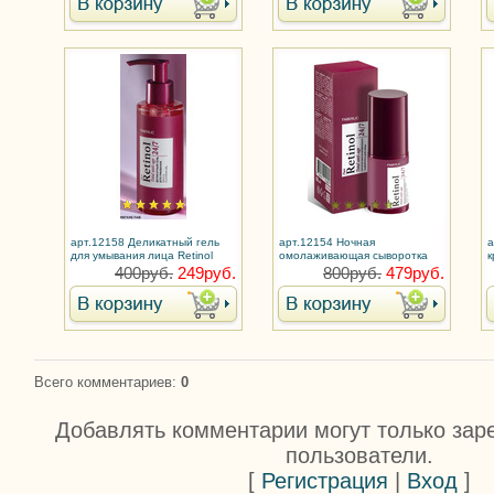
арт.12158 Деликатный гель
арт.12154 Ночная
а
для умывания лица Retinol
омолаживающая сыворотка
к
24/7
для лица Retinol 24/7
400руб.
249руб.
800руб.
479руб.
Всего комментариев
:
0
Добавлять комментарии могут только зар
пользователи.
[
Регистрация
|
Вход
]