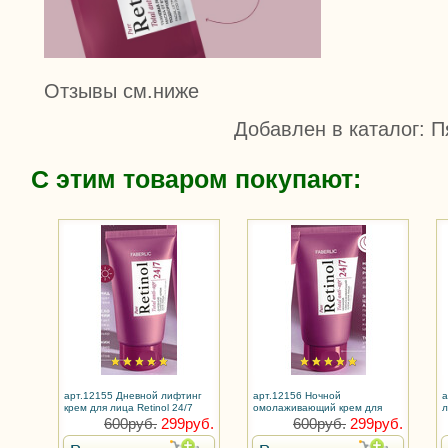
Отзывы см.ниже
Добавлен в каталог
: П
С этим товаром покупают:
арт.12155 Дневной лифтинг
арт.12156 Ночной
а
крем для лица Retinol 24/7
омолаживающий крем для
л
лица Retinol 24/7
600руб.
299руб.
600руб.
299руб.