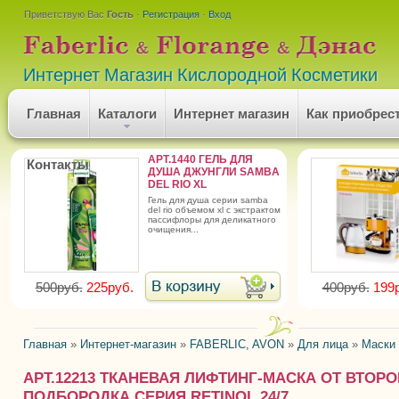
Приветствую Вас
Гость
·
Регистрация
·
Вход
Интернет Магазин Кислородной Косметики
Главная
Каталоги
Интернет магазин
Как приобрес
АРТ.1440 ГЕЛЬ ДЛЯ
Контакты
ДУША ДЖУНГЛИ SAMBA
DEL RIO XL
гель для душа серии samba
del rio объемом xl с экстрактом
пассифлоры для деликатного
очищения...
500руб.
225руб.
400руб.
199
Главная
»
Интернет-магазин
»
FABERLIC, AVON
»
Для лица
»
Маски
АРТ.12213 ТКАНЕВАЯ ЛИФТИНГ-МАСКА ОТ ВТОР
ПОДБОРОДКА СЕРИЯ RETINOL 24/7