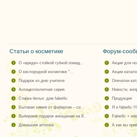
Статьи о косметике
Форум-сообщ
о «вреде» стойкой губной помад...
акции для н
о кислородной косметике "...
акции катало
подарок ко дню учителя
опечатки ка
антицеллюлитная серия
новости, во
стирка белья. дом faberlic
продукция
бытовая химия от фаберлик – се...
я и faberlic !!!
выбираем подарок женщинам на 8...
faberlic + ede
домашняя аптечка
а как вы пр