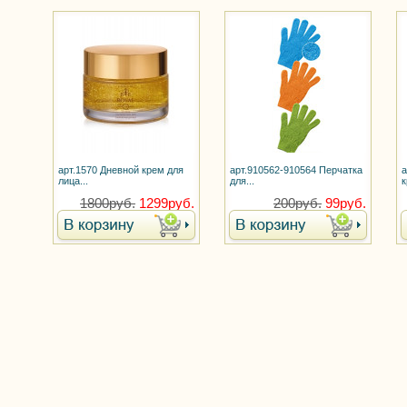
арт.1570 Дневной крем для
арт.910562-910564 Перчатка
а
лица...
для...
к
1800руб.
1299руб.
200руб.
99руб.