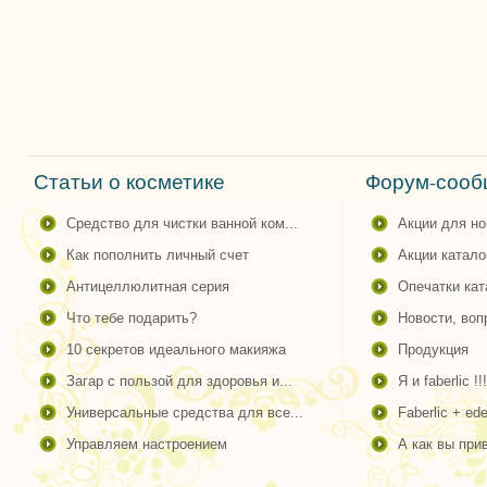
Статьи о косметике
Форум-сообщ
cредство для чистки ванной ком...
акции для н
как пополнить личный счет
акции катало
антицеллюлитная серия
опечатки ка
что тебе подарить?
новости, во
10 секретов идеального макияжа
продукция
загар с пользой для здоровья и...
я и faberlic !!!
универсальные средства для все...
faberlic + ede
управляем настроением
а как вы пр