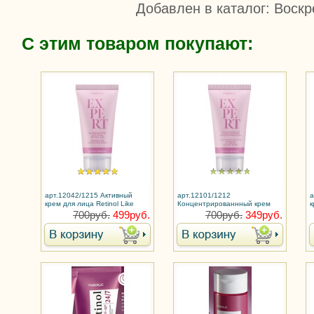
Добавлен в каталог
: Воскр
С этим товаром покупают:
арт.12042/1215 Активный
арт.12101/1212
а
крем для лица Retinol Like
Концентрированнный крем
к
Коррекция морщин
для лица Retinol Pro
700руб.
499руб.
700руб.
349руб.
Коррекция морщин