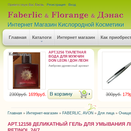
Приветствую Вас
Гость
·
Регистрация
·
Вход
Интернет Магазин Кислородной Косметики
Главная
Каталоги
Интернет магазин
Как приобрес
АРТ.3256 ТУАЛЕТНАЯ
Контакты
ВОДА ДЛЯ МУЖЧИН
DON LEON / ДОН ЛЕОН
амброво-древесный аромат
2300руб.
1699руб.
300руб.
179
Главная
»
Интернет-магазин
»
FABERLIC, AVON
»
Для лица
»
Очищен
АРТ.12158 ДЕЛИКАТНЫЙ ГЕЛЬ ДЛЯ УМЫВАНИЯ 
RETINOL 24/7