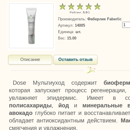
Рейтинг
:
5.0
/
1
Производитель
:
Фаберлик Faberlic
Артикул
:
14005
Единица
:
шт.
Вес
:
15.00
Описание
Оставить отзыв
Dose Мультиуход содержит
биоферм
которая запускает процесс регенерации,
увлажняет эпидермис. Имеет в 
полисахариды
,
йод
и
минеральные в
авокадо
глубоко питает и восстанавливае
обладает антиоксидантным действием.
Ма
смягчения и увлажнения.