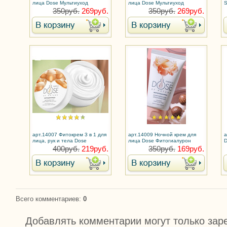
лица Dose Мультиуход
лица Dose Мультиуход
S
350руб.
269руб.
350руб.
269руб.
арт.14007 Фитокрем 3 в 1 для
арт.14009 Ночной крем для
а
лица, рук и тела Dose
лица Dose Фитогиалурон
D
Фитоцерамиды
К
400руб.
219руб.
350руб.
169руб.
Всего комментариев
:
0
Добавлять комментарии могут только зар