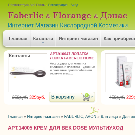
Приветствую Вас
Гость
·
Регистрация
·
Вход
Интернет Магазин Кислородной Косметики
Главная
Каталоги
Интернет магазин
Как приобрес
АРТ.910047 ЛОПАТКА
Контакты
ЛОЖКА FABERLIC HOME
аксессуары для кухни из
силикона и пластика - удобные
и полезные приспособления,
отлично впиш...
350руб.
329руб.
450руб.
229
Главная
»
Интернет-магазин
»
FABERLIC, AVON
»
Для лица
»
Для ве
АРТ.14005 КРЕМ ДЛЯ ВЕК DOSE МУЛЬТИУХОД