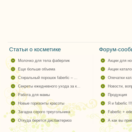
Статьи о косметике
Форум-сообщ
молочко для тела фаберлик
акции для н
еще больше объема
акции катало
стиральный порошок faberlic – ...
опечатки ка
секреты ежедневного ухода за к...
новости, во
работа для мамы
продукция
новые горизонты красоты
я и faberlic !!!
загадка серого треугольника
faberlic + ede
откуда берется дисбактериоз
а как вы пр