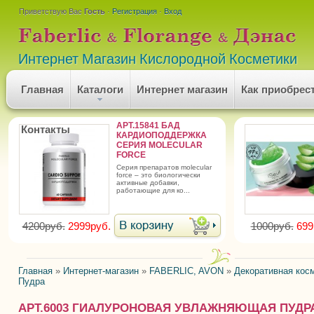
Приветствую Вас
Гость
·
Регистрация
·
Вход
Интернет Магазин Кислородной Косметики
Главная
Каталоги
Интернет магазин
Как приобрес
АРТ.15841 БАД
Контакты
КАРДИОПОДДЕРЖКА
СЕРИЯ MOLECULAR
FORCE
серия препаратов molecular
force – это биологически
активные добавки,
работающие для ко...
4200руб.
2999руб.
1000руб.
699
Главная
»
Интернет-магазин
»
FABERLIC, AVON
»
Декоративная кос
Пудра
АРТ.6003 ГИАЛУРОНОВАЯ УВЛАЖНЯЮЩАЯ ПУДР