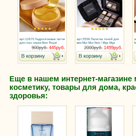
арт.12670 Гидрогелевые патчи
арт.5558 Палетка теней для
а
для глаз серия Bee Royal
век Mur Mur Noir / Мур Мур
M
900руб.
445руб.
2000руб.
1499руб.
Еще в нашем интернет-магазине
косметику, товары для дома, кра
здоровья: