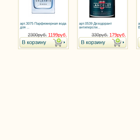
арт.3075 Парфюмерная вода
арт.0539 Дезодорант
а
для ...
антиперспи...
В
2300руб.
1199руб.
330руб.
179руб.