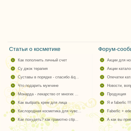
Статьи о косметике
Форум-сообщ
как пополнить личный счет
акции для н
су джок терапия
акции катало
суставы в порядке - спасибо &q...
опечатки ка
что подарить мужчине
новости, во
монарда - лекарство от многих ...
продукция
как выбрать крем для лица
я и faberlic !!!
кислородная косметика для чувс...
faberlic + ede
как похудеть? как грамотно сбр...
а как вы пр