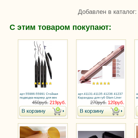
Добавлен в каталог
:
С этим товаром покупают:
арт.55986-55991 Стойкая
арт.41131-41135 41236 41237
а
подводка-маркер для век
Карандаш для губ Glam Liner
в
Longwear
450руб.
219руб.
270руб.
120руб.