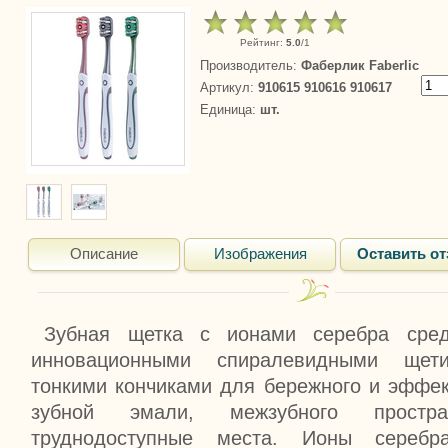
Рейтинг
:
5.0
/
1
Производитель
:
Фаберлик Faberlic
Артикул
:
910615 910616 910617
Единица
:
шт.
Описание
Изображения
Оставить о
Зубная щетка с ионами серебра сред
инновационными спиралевидными щет
тонкими кончиками для бережного и эффе
зубной эмали, межзубного простра
труднодоступные места. Ионы сереб