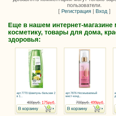
пользователи.
[
Регистрация
|
Вход
]
Еще в нашем интернет-магазине
косметику, товары для дома, кра
здоровья:
арт.7770 Шампунь-бальзам 2
арт.7876 Несмываемый
а
в 1...
мист-конд...
д
400руб.
175руб.
700руб.
499руб.