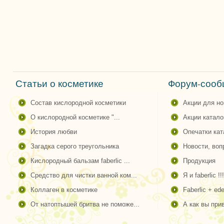
Статьи о косметике
Форум-сообщ
состав кислородной косметики
акции для н
о кислородной косметике "...
акции катало
история любви
опечатки ка
загадка серого треугольника
новости, во
кислородный бальзам faberlic ...
продукция
cредство для чистки ванной ком...
я и faberlic !!!
коллаген в косметике
faberlic + ede
от натоптышей бритва не поможе...
а как вы пр