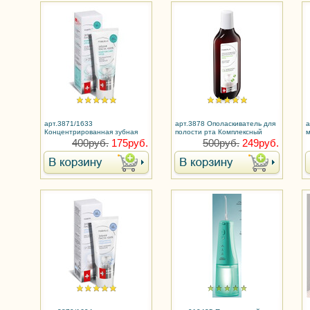
арт.3871/1633
арт.3878 Ополаскиватель для
а
Концентрированная зубная
полости рта Комплексный
м
паста +200%
уход серии Expert Pharma XL
P
400руб.
175руб.
500руб.
249руб.
объем