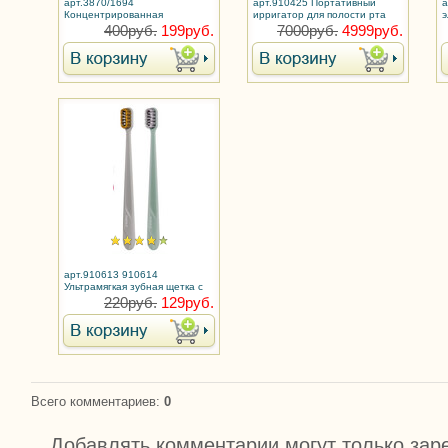
арт.3870/1694
арт.910425 Портативный
а
Концентрированная
ирригатор для полости рта
э
отбеливающая зубная паста
400руб.
199руб.
7000руб.
4999руб.
White Freeze Ежедневное
отбеливание +200%
арт.910613 910614
Ультрамягкая зубная щетка с
ионами серебра
220руб.
129руб.
Всего комментариев
:
0
Добавлять комментарии могут только зар