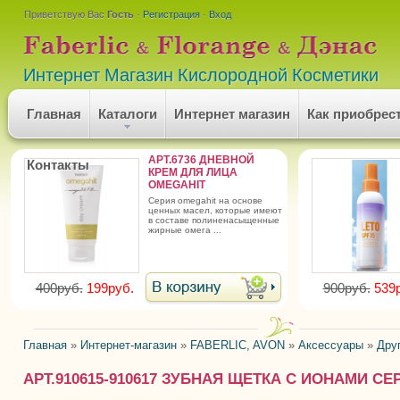
Приветствую Вас
Гость
·
Регистрация
·
Вход
Интернет Магазин Кислородной Косметики
Главная
Каталоги
Интернет магазин
Как приобрес
АРТ.6736 ДНЕВНОЙ
Контакты
КРЕМ ДЛЯ ЛИЦА
OMEGAHIT
серия omegahit на основе
ценных масел, которые имеют
в составе полиненасыщенные
жирные омега ...
400руб.
199руб.
900руб.
539
Главная
»
Интернет-магазин
»
FABERLIC, AVON
»
Аксессуары
»
Дру
АРТ.910615-910617 ЗУБНАЯ ЩЕТКА С ИОНАМИ СЕ