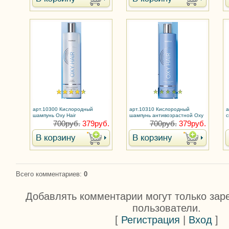
арт.10300 Кислородный
арт.10310 Кислородный
а
шампунь Oxy Hair
шампунь антивозрастной Oxy
с
Hair
а
700руб.
379руб.
700руб.
379руб.
Всего комментариев
:
0
Добавлять комментарии могут только зар
пользователи.
[
Регистрация
|
Вход
]