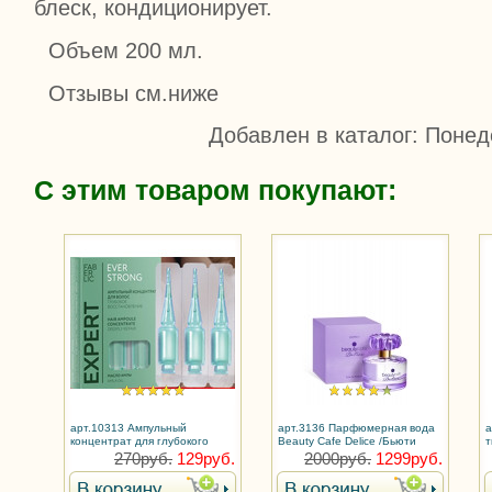
блеск, кондиционирует.
Объем 200 мл.
Отзывы см.ниже
Добавлен в каталог
: Понед
С этим товаром покупают:
арт.10313 Ампульный
арт.3136 Парфюмерная вода
а
концентрат для глубокого
Beauty Cafe Delice /Бьюти
т
восстановления волос
Кафе Делис/ для женщин
т
270руб.
129руб.
2000руб.
1299руб.
Everstrong