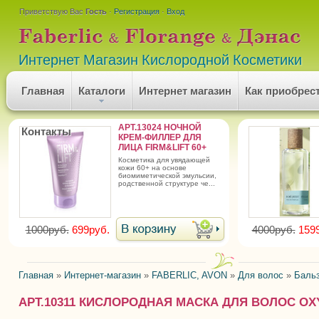
Приветствую Вас
Гость
·
Регистрация
·
Вход
Интернет Магазин Кислородной Косметики
Главная
Каталоги
Интернет магазин
Как приобрес
АРТ.13024 НОЧНОЙ
Контакты
КРЕМ-ФИЛЛЕР ДЛЯ
ЛИЦА FIRM&LIFT 60+
косметика для увядающей
кожи 60+ на основе
биомиметической эмульсии,
родственной структуре че...
1000руб.
699руб.
4000руб.
159
Главная
»
Интернет-магазин
»
FABERLIC, AVON
»
Для волос
»
Баль
АРТ.10311 КИСЛОРОДНАЯ МАСКА ДЛЯ ВОЛОС OX