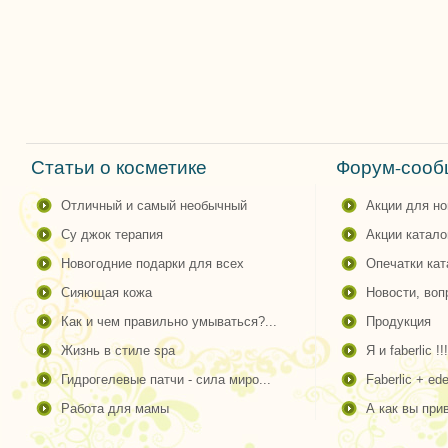
Статьи о косметике
Форум-сообщ
отличный и самый необычный
акции для н
су джок терапия
акции катало
новогодние подарки для всех
опечатки ка
сияющая кожа
новости, во
как и чем правильно умываться?...
продукция
жизнь в стиле spa
я и faberlic !!!
гидрогелевые патчи - сила миро...
faberlic + ede
работа для мамы
а как вы пр