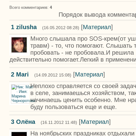
Всего комментариев
:
4
Порядок вывода коммента
1
zilusha
[
Материал
]
(16.05.2012 08:28)
Много слышала про SOS-крем(от уш
травм) - то, что помогают. Слышать 
пробовать - не пробовала.И решила 
действительно помогает.Легкий в применени
2
Mari
[
Материал
]
(14.09.2012 15:08)
Неплохо справляется со своей зада
в селе, занимаешься хозяйством, та
начинаешь ценить особенно. Мне нра
буду пользоваться еще и еще.
3
Олёна
[
Материал
]
(16.11.2012 11:48)
На ноябрьских праздниках отдыхали