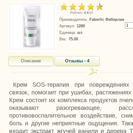
Рейтинг
:
4.4
/
10
Производитель
:
Faberlic Фаберлик
Артикул
:
1280
Единица
:
шт.
Вес
:
75.00
Описание
Отзывы - 4
Крем SOS-терапия при повреждениях 
связок, помогает при ушибах, растяжениях
Крем состоит их комплекса продуктов пчел
оказывают разогревающее, рас
противовоспалительное воздействие, сни
боль и другие неприятные ощущения. Так
входит экстракт жгучей ванили и дерева Т