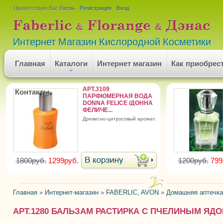
Приветствую Вас
Гость
·
Регистрация
·
Вход
Интернет Магазин Кислородной Косметики
Главная
Каталоги
Интернет магазин
Как приобрес
АРТ.3109
Контакты
ПАРФЮМЕРНАЯ ВОДА
DONNA FELICE /ДОННА
ФЕЛИЧЕ...
древесно-цитрусовый аромат.
1800руб.
1299руб.
1200руб.
799
Главная
»
Интернет-магазин
»
FABERLIC, AVON
»
Домашняя аптечка
АРТ.1280 БАЛЬЗАМ РАСТИРКА С ПЧЕЛИНЫМ ЯД