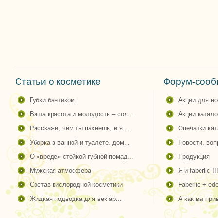
Статьи о косметике
Форум-сообщ
губки бантиком
акции для н
ваша красота и молодость – сол...
акции катало
расскажи, чем ты пахнешь, и я ...
опечатки ка
уборка в ванной и туалете. дом...
новости, во
о «вреде» стойкой губной помад...
продукция
мужская атмосфера
я и faberlic !!!
состав кислородной косметики
faberlic + ede
жидкая подводка для век ар...
а как вы пр