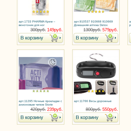
арт.1733 PHARMA Крем –
арт.910537 910668 910669
а
венотоник для ног
Домашняя аптека Detox
р
Ножные пластыри Faberlic
300руб.
149руб.
1300руб.
579руб.
арт.11295 Ночные прокладки с
арт.11766 Весы дорожные
анионовым чипом Storie
D'Amore
420руб.
239руб.
800руб.
550руб.