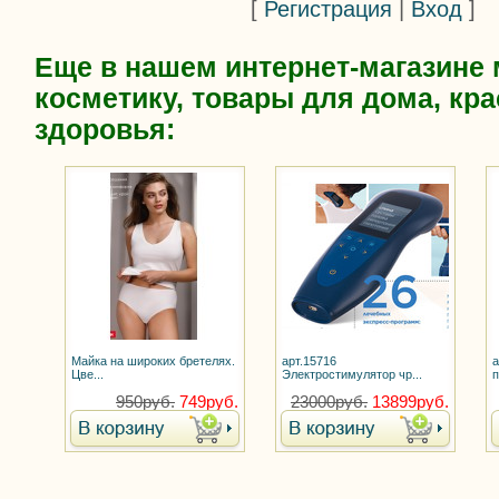
[
Регистрация
|
Вход
]
Еще в нашем интернет-магазине
косметику, товары для дома, кра
здоровья:
Майка на широких бретелях.
арт.15716
а
Цве...
Электростимулятор чр...
п
950руб.
749руб.
23000руб.
13899руб.