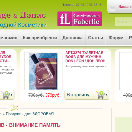
Пятница, 07.08.2026, 13:15
Ваша к
родной Косметики
 магазин
Как приобрести
Доставка
Статьи
Форум
Р
ДЛЯ
АРТ.3276 ТУАЛЕТНАЯ
ЗУБОВ,
ВОДА ДЛЯ МУЖЧИН
ТИ...
DON LEON / ДОН ЛЕОН
амброво-древесный аромат
 ухода за
езультат
700руб.
379руб.
400р
е
»
Продукты для ЗДОРОВЬЯ
ТИВ - ВНИМАНИЕ ПАМЯТЬ