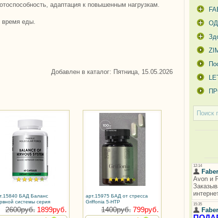
отоспособность, адаптация к повышенным нагрузкам.
FA
о время еды.
О
Зд
ZI
По
Добавлен в каталог
: Пятница, 15.05.2026
LE
ПР
т.15840 БАД Баланс
арт.15975 БАД от стресса
рвной системы серия
Griffonia 5-HTP
lecular Force
2600руб.
1899руб.
1400руб.
799руб.