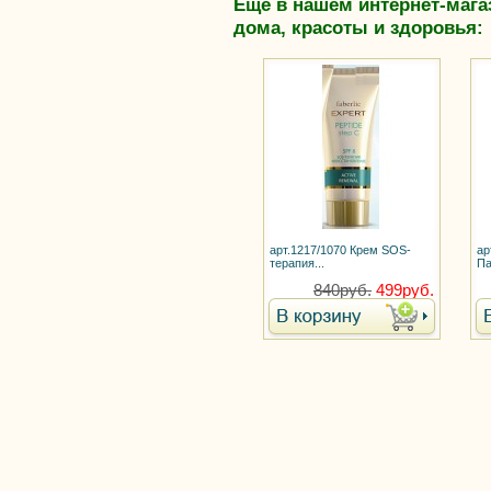
Еще в нашем интернет-мага
дома, красоты и здоровья:
арт.1217/1070 Крем SOS-
ар
терапия...
Па
840руб.
499руб.