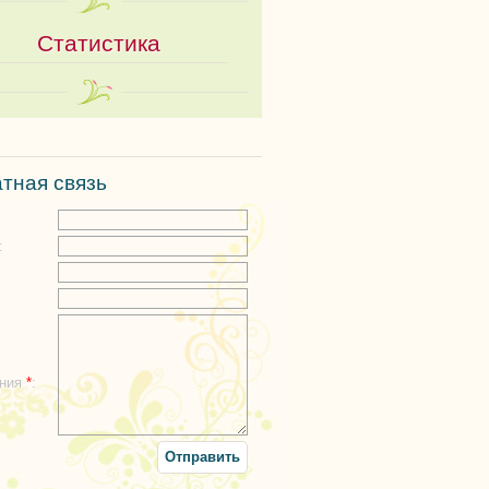
Статистика
тная связь
:
:
ения
*
: