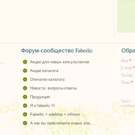
Форум-сообщество Faberlic
Обра
Имя
*
:
..
акции для новых консультантов
E-mail
*
акции каталога
Телеф.
опечатки каталога
Тема
*
:
новости, вопросы-ответы
продукция
Текст
.
я и faberlic !!!
сообщ
faberlic + edelstar + infinum ...
а как вы привлекаете новых кли...