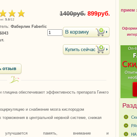
прием 
1400руб.
899руб.
нг
:
5.0
/
12
тель
:
Фаберлик Faberlic
Оформит
6043
интер
шт.
ь отзыв
 и глицина обеспечивают эффективность препарата Гинкго
Разд
роциркуляцию и снабжение мозга кислородом
Ск
х торможения в центральной нервной системе, снижая
РА
лучшается память, внимание и
Н