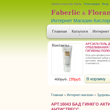
Приветствую Вас
Гость
·
Регистрация
·
Вход
Интернет Магазин Кисло
Главная
Каталоги
Интернет
АРТ.3678 ГЕЛЬ 
Контакты
ОТБЕЛИВАНИЯ 
ГИГИЕНЫ ПОЛОС
гель для профессионального
отбеливания зубов и
деснами. видимый р
становится...
400руб.
199руб.
Главная
»
Интернет-магазин
»
Здоровь
АРТ.16043 БАД ГИНКГО АК
АНТИСТРЕСС