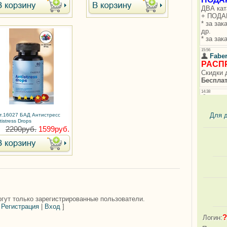
Для 
т.16027 БАД Антистресс
tistress Drops
2200руб.
1599руб.
гут только зарегистрированные пользователи.
[
Регистрация
|
Вход
]
?
Логин: