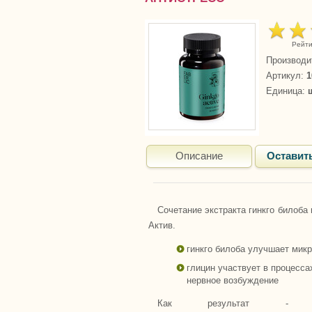
Рейти
Производи
Артикул
:
1
Единица
:
Описание
Оставит
Сочетание экстракта гинкго билоба
Актив.
гинкго билоба улучшает мик
глицин участвует в процесса
нервное возбуждение
Как результат - у