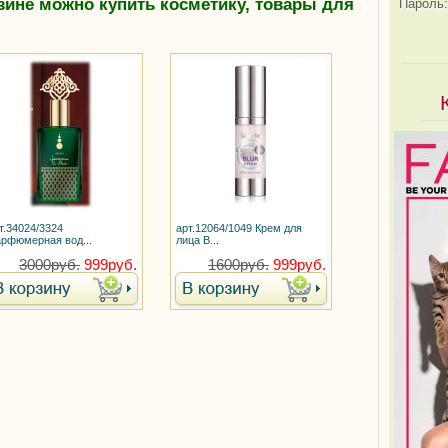
зине можно купить косметику, товары для
Пароль:
т.34024/3324
арт.12064/1049 Крем для
рфюмерная вод...
лица B...
3000руб.
999руб.
1600руб.
999руб.