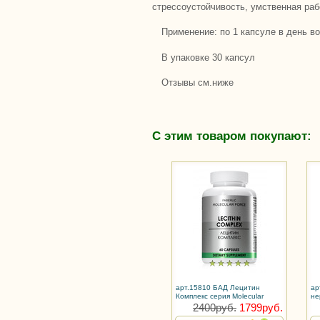
стрессоустойчивость, умственная раб
Применение: по 1 капсуле в день в
В упаковке 30 капсул
Отзывы см.ниже
С этим товаром покупают:
арт.15810 БАД Лецитин
ар
Комплекс серия Molecular
не
Force
Mo
2400руб.
1799руб.