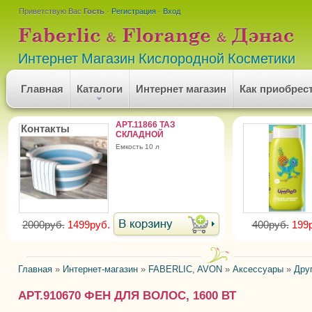
Приветствую Вас
Гость
·
Регистрация
·
Вход
Интернет Магазин Кислородной Косметики
Главная
Каталоги
Интернет магазин
Как приобрес
АРТ.11866 ТАЗ
Контакты
СКЛАДНОЙ
емкость 10 л
2000руб.
1499руб.
400руб.
199
Главная
»
Интернет-магазин
»
FABERLIC, AVON
»
Аксессуары
»
Дру
АРТ.910670 ФЕН ДЛЯ ВОЛОС, 1600 ВТ