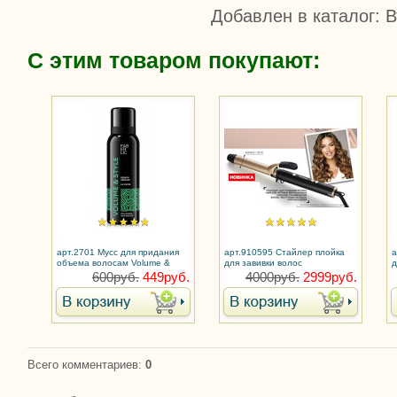
Добавлен в каталог
: 
С этим товаром покупают:
арт.2701 Мусс для придания
арт.910595 Стайлер плойка
а
объема волосам Volume &
для завивки волос
д
Style
600руб.
449руб.
4000руб.
2999руб.
Всего комментариев
:
0