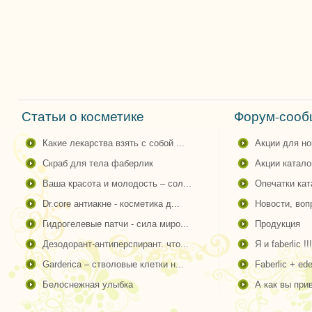
Статьи о косметике
Форум-сообщ
какие лекарства взять с собой ...
акции для н
скраб для тела фаберлик
акции катало
ваша красота и молодость – сол...
опечатки ка
dr.core антиакне - косметика д...
новости, во
гидрогелевые патчи - сила миро...
продукция
дезодорант-антиперспирант. что...
я и faberlic !!!
garderica – стволовые клетки н...
faberlic + ede
белоснежная улыбка
а как вы пр