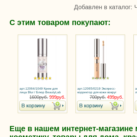
Добавлен в каталог
: 
С этим товаром покупают:
арт.12064/1049 Крем для
арт.12065/0219 Экспресс-
а
лица Blur / Блюр BeautyLab
корректор для кожи вокруг
л
глаз Beauty Lab
b
1600руб.
999руб.
700руб.
499руб.
Еще в нашем интернет-магазине