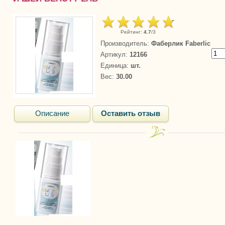
Рейтинг
:
4.7
/
3
Производитель
:
Фаберлик Faberlic
Артикул
:
12166
Единица
:
шт.
Вес
:
30.00
Описание
Оставить отзыв