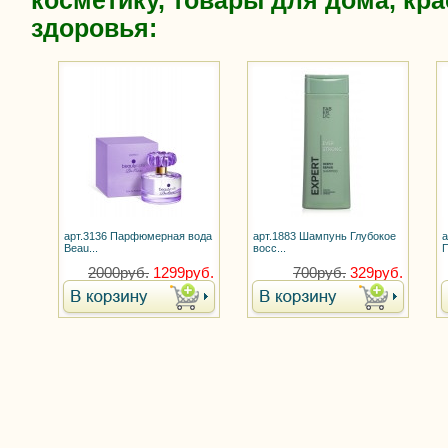
косметику, товары для дома, кра
здоровья:
арт.3136 Парфюмерная вода
арт.1883 Шампунь Глубокое
а
Beau...
восс...
П
2000руб.
1299руб.
700руб.
329руб.