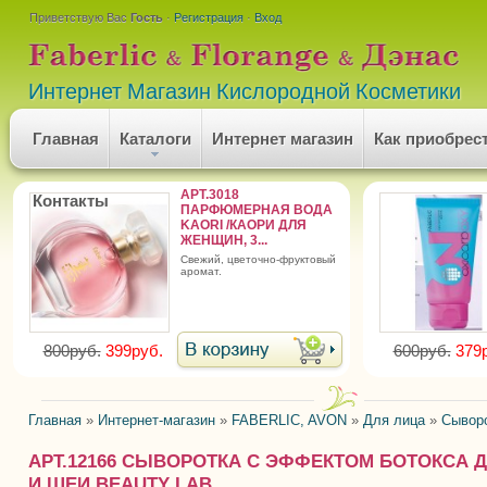
Приветствую Вас
Гость
·
Регистрация
·
Вход
Интернет Магазин Кислородной Косметики
Главная
Каталоги
Интернет магазин
Как приобрес
АРТ.3018
Контакты
ПАРФЮМЕРНАЯ ВОДА
KAORI /КАОРИ ДЛЯ
ЖЕНЩИН, 3...
cвежий, цветочно-фруктовый
аромат.
800руб.
399руб.
600руб.
379
Главная
»
Интернет-магазин
»
FABERLIC, AVON
»
Для лица
»
Сыворо
АРТ.12166 СЫВОРОТКА С ЭФФЕКТОМ БОТОКСА 
И ШЕИ BEAUTY LAB