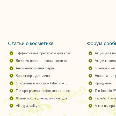
Статьи о косметике
Форум-сообщ
эффективные препараты для крас...
акции для н
лечение волос, лечение кожи го...
акции катало
антицеллюлитная серия
опечатки ка
корректоры для лица
новости, во
стиральный порошок faberlic – ...
продукция
три программы эффективного пох...
я и faberlic !!!
жизнь после диеты, или как уде...
faberlic + ede
viking & valkyrie
а как вы пр