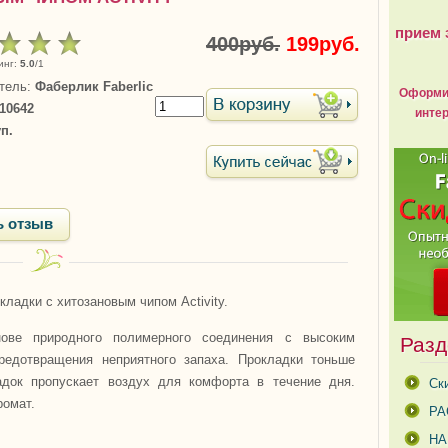
прием 
400руб.
199руб.
инг
:
5.0
/
1
тель
:
Фаберлик Faberlic
Оформит
10642
интер
уп.
ь отзыв
кладки с хитозановым чипом Activity.
Разд
ове природного полимерного соединения с высоким
едотвращения неприятного запаха. Прокладки тоньше
адок пропускает воздух для комфорта в течение дня.
Ск
ромат.
РА
Н