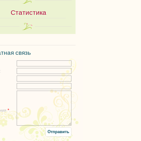
Статистика
тная связь
:
:
ения
*
: