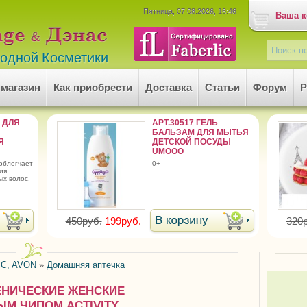
Пятница, 07.08.2026, 16:46
Ваша к
родной Косметики
 магазин
Как приобрести
Доставка
Статьи
Форум
Р
Й ДЛЯ
АРТ.30517 ГЕЛЬ
БАЛЬЗАМ ДЛЯ МЫТЬЯ
Я
ДЕТСКОЙ ПОСУДЫ
UMOOO
0+
ия
х волос.
450руб.
199руб.
320р
C, AVON
»
Домашняя аптечка
ИЕНИЧЕСКИЕ ЖЕНСКИЕ
М ЧИПОМ ACTIVITY