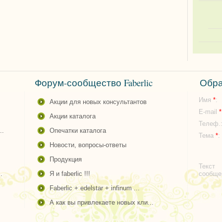
Форум-сообщество Faberlic
Обра
Имя
*
:
акции для новых консультантов
E-mail
*
акции каталога
Телеф.
..
опечатки каталога
Тема
*
:
новости, вопросы-ответы
продукция
Текст
.
я и faberlic !!!
сообщ
faberlic + edelstar + infinum ...
а как вы привлекаете новых кли...