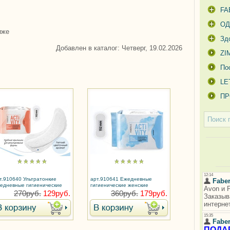
FA
О
иже
Зд
Добавлен в каталог
: Четверг, 19.02.2026
ZI
По
LE
ПР
т.910640 Ультратонкие
арт.910641 Ежедневные
едневные гигиенические
гигиенические женские
нские прокладки
прокладки с хитозановым
270руб.
129руб.
360руб.
179руб.
льтиформ Activity
чипом Activity