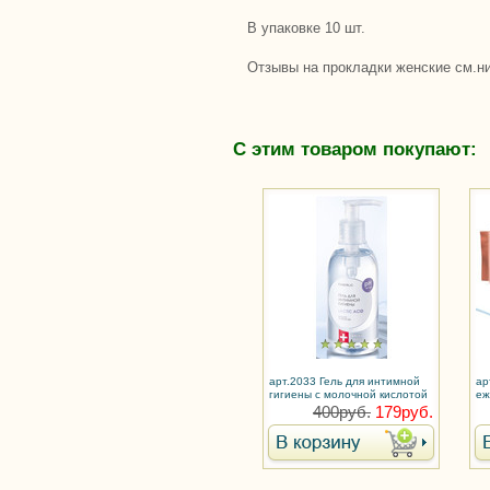
В упаковке 10 шт.
Отзывы на прокладки женские см.н
С этим товаром покупают:
арт.2033 Гель для интимной
ар
гигиены с молочной кислотой
еж
же
400руб.
179руб.
Му