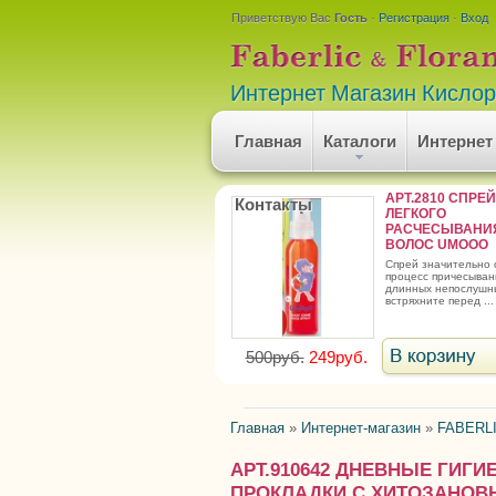
Приветствую Вас
Гость
·
Регистрация
·
Вход
Интернет Магазин Кисло
Главная
Каталоги
Интернет
АРТ.2810 СПРЕ
Контакты
ЛЕГКОГО
РАСЧЕСЫВАНИ
ВОЛОС UMOOO
спрей значительно облегчает
процесс причесыван
длинных непослушны
встряхните перед ...
500руб.
249руб.
Главная
»
Интернет-магазин
»
FABERLI
АРТ.910642 ДНЕВНЫЕ ГИГ
ПРОКЛАДКИ С ХИТОЗАНОВЫ