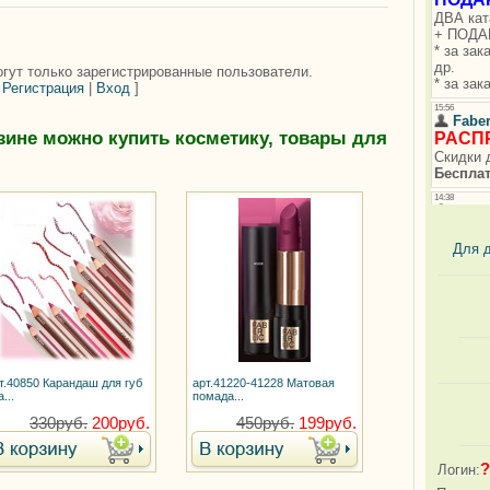
гут только зарегистрированные пользователи.
[
Регистрация
|
Вход
]
зине можно купить косметику, товары для
Для 
т.40850 Карандаш для губ
арт.41220-41228 Матовая
...
помада...
330руб.
200руб.
450руб.
199руб.
?
Логин: