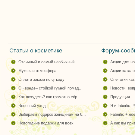
Статьи о косметике
Форум-сообщ
отличный и самый необычный
акции для н
мужская атмосфера
акции катало
оплата заказа по qr коду
опечатки ка
о «вреде» стойкой губной помад...
новости, во
как похудеть? как грамотно сбр...
продукция
весенний уход
я и faberlic !!!
выбираем подарок женщинам на 8...
faberlic + ede
новогодние подарки для всех
а как вы пр