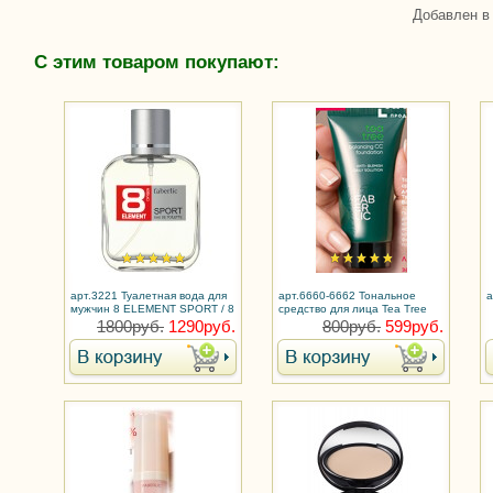
Добавлен в
С этим товаром покупают:
арт.3221 Туалетная вода для
арт.6660-6662 Тональное
а
мужчин 8 ELEMENT SPORT / 8
средство для лица Tea Tree
Элемент Спорт
Balancing CC
1800руб.
1290руб.
800руб.
599руб.