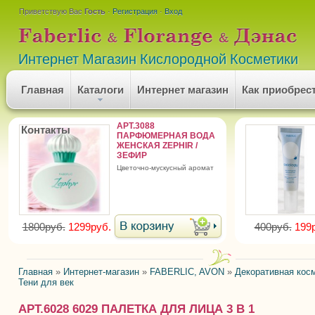
Приветствую Вас
Гость
·
Регистрация
·
Вход
Интернет Магазин Кислородной Косметики
Главная
Каталоги
Интернет магазин
Как приобрес
АРТ.3088
Контакты
ПАРФЮМЕРНАЯ ВОДА
ЖЕНСКАЯ ZEPHIR /
ЗЕФИР
цветочно-мускусный аромат
1800руб.
1299руб.
400руб.
199
Главная
»
Интернет-магазин
»
FABERLIC, AVON
»
Декоративная кос
Тени для век
АРТ.6028 6029 ПАЛЕТКА ДЛЯ ЛИЦА 3 В 1