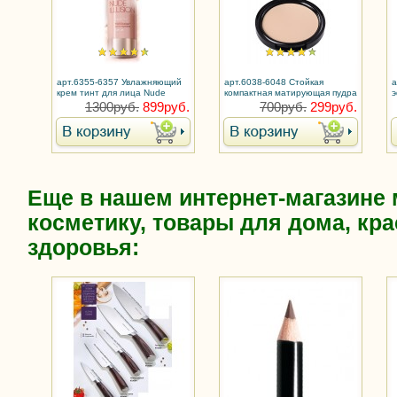
арт.6355-6357 Увлажняющий
арт.6038-6048 Стойкая
а
крем тинт для лица Nude
компактная матирующая пудра
э
Illusion
Soft Matte
C
1300руб.
899руб.
700руб.
299руб.
Еще в нашем интернет-магазине
косметику, товары для дома, кра
здоровья: