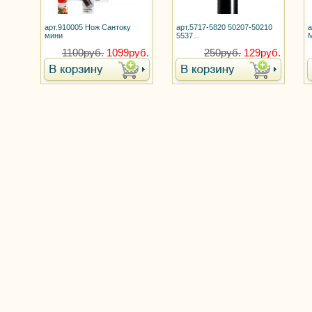
арт.910005 Нож Сантоку
арт.5717-5820 50207-50210
а
мини
5537...
M
1100руб.
1099руб.
250руб.
129руб.