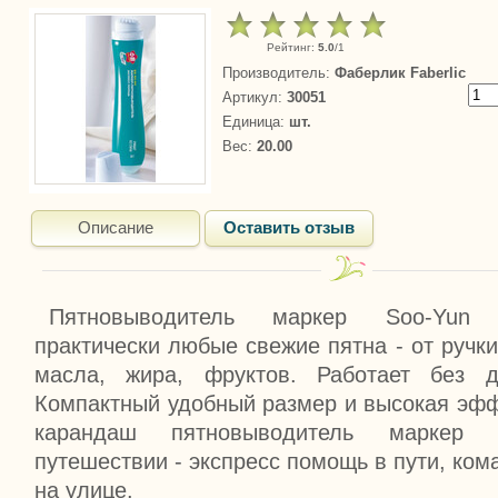
Рейтинг
:
5.0
/
1
Производитель
:
Фаберлик Faberlic
Артикул
:
30051
Единица
:
шт.
Вес
:
20.00
Описание
Оставить отзыв
Пятновыводитель маркер Soo-Yun
практически любые свежие пятна - от ручки
масла, жира, фруктов. Работает без д
Компактный удобный размер и высокая эф
карандаш пятновыводитель маркер
путешествии - экспресс помощь в пути, ком
на улице.