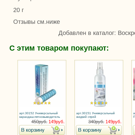
20 г
Отзывы см.ниже
Добавлен в каталог
: Воскр
С этим товаром покупают:
арт.30152 Универсальный
арт.30151 Универсальный
а
карандаш-пятновыводитель
жидкий спрей
П
пятновыводитель
у
450руб.
149руб.
340руб.
149руб.
к