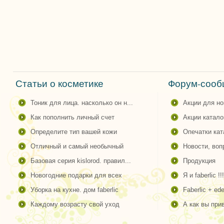
Статьи о косметике
Форум-сообщ
тоник для лица. насколько он н...
акции для н
как пополнить личный счет
акции катало
определите тип вашей кожи
опечатки ка
отличный и самый необычный
новости, во
базовая серия kislorod. правил...
продукция
новогодние подарки для всех
я и faberlic !!!
уборка на кухне. дом faberlic
faberlic + ede
каждому возрасту свой уход
а как вы пр