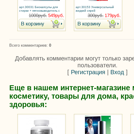
арт.30031 Биокапсулы для
арт.30153 Универсальный
стирки + пятновыводитель с
жидкий спрей
энзимами Soo-Yun
пятновыводитель Soo-Yun
1000руб.
549руб.
300руб.
179руб.
Всего комментариев
:
0
Добавлять комментарии могут только зар
пользователи.
[
Регистрация
|
Вход
]
Еще в нашем интернет-магазине
косметику, товары для дома, кра
здоровья: