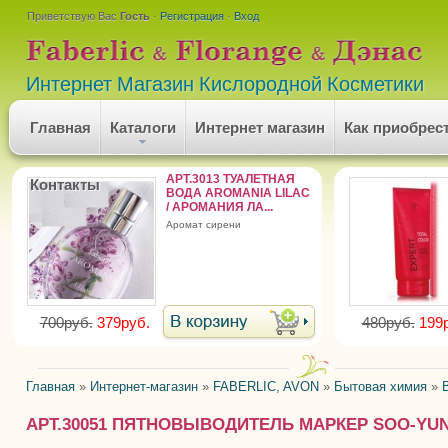
Приветствую Вас
Гость
·
Регистрация
·
Вход
Интернет Магазин Кислородной Косметики
Главная
Каталоги
Интернет магазин
Как приобрес
АРТ.3013 ТУАЛЕТНАЯ
Контакты
ВОДА AROMANIA LILAC
/ АРОМАНИЯ ЛА...
аромат сирени
700руб.
379руб.
480руб.
199
Главная
»
Интернет-магазин
»
FABERLIC, AVON
»
Бытовая химия
»
АРТ.30051 ПЯТНОВЫВОДИТЕЛЬ МАРКЕР SOO-YU