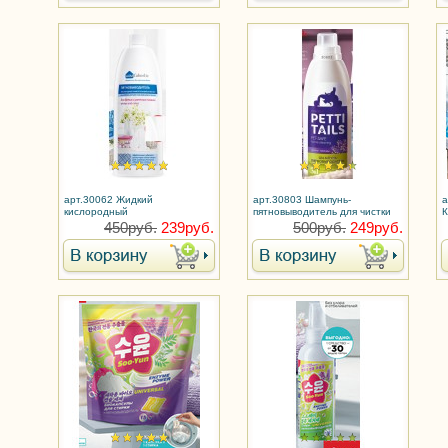
арт.30062 Жидкий
арт.30803 Шампунь-
а
кислородный
пятновыводитель для чистки
К
пятновыводитель Extra Oxy
ковров и обивок Petti Teils 3 в 1
к
450руб.
239руб.
500руб.
249руб.
п