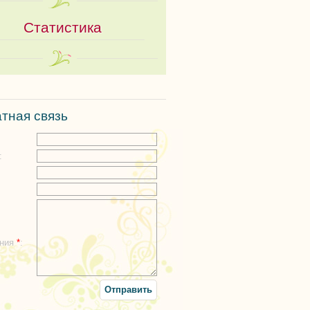
Статистика
тная связь
:
:
ения
*
: