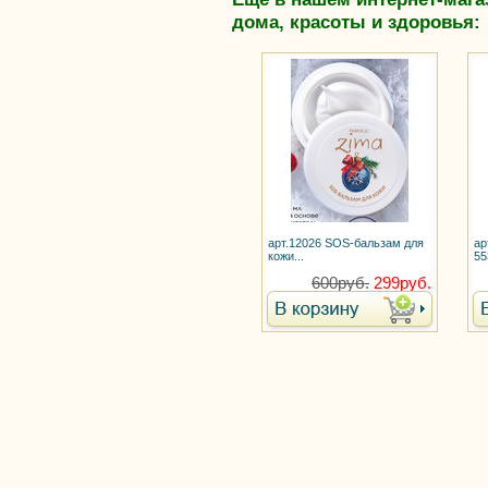
дома, красоты и здоровья:
арт.12026 SOS-бальзам для
ар
кожи...
55
600руб.
299руб.