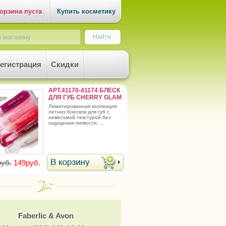
орзина пуста
Купить косметику
егистрация
Скидки
АРТ.41170-41174 БЛЕСК
ДЛЯ ГУБ CHERRY GLAM
лимитированная коллекция
летних блесков для губ с
невесомой текстурой без
ощущения липкости. ...
уб.
149руб.
Faberlic & Avon