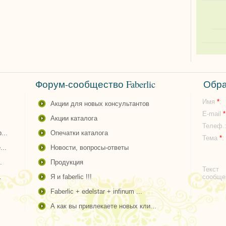
Форум-сообщество Faberlic
Обра
Имя
*
:
акции для новых консультантов
E-mail
*
акции каталога
Телеф.
...
опечатки каталога
Тема
*
:
...
новости, вопросы-ответы
.
продукция
Текст
.
я и faberlic !!!
сообщ
faberlic + edelstar + infinum ...
а как вы привлекаете новых кли...