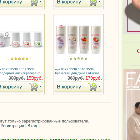
т.8325 3538 3551 3534
арт.8322 3539 3548 3536
зодорант антиперспирант
Крем-гель для душа LaCreme
Creme
300руб.
159руб.
360руб.
179руб.
гут только зарегистрированные пользователи.
[
Регистрация
|
Вход
]
зине можно купить косметику, товары для