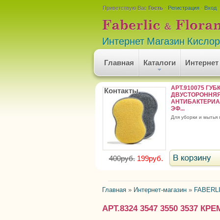
Приветствую Вас
Гость
·
Регистрация
·
Вход
Интернет Магазин Кисло
Главная
Каталоги
Интернет
АРТ.910075 ГУБ
Контакты
ДВУСТОРОННЯЯ
АНТИБАКТЕРИ
ЭФ...
для уборки и мытья
400руб.
199руб.
Главная
»
Интернет-магазин
»
FABERLI
АРТ.8324 3547 3550 3537 