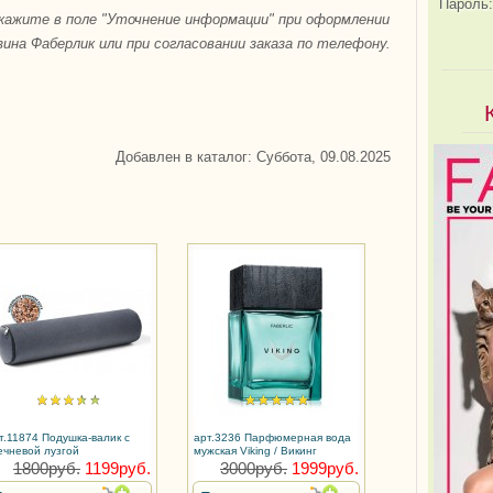
Пароль:
кажите в поле "Уточнение информации" при оформлении
ина Фаберлик или при согласовании заказа по телефону.
Добавлен в каталог
: Суббота, 09.08.2025
т.11874 Подушка-валик с
арт.3236 Парфюмерная вода
ечневой лузгой
мужская Viking / Викинг
1800руб.
1199руб.
3000руб.
1999руб.