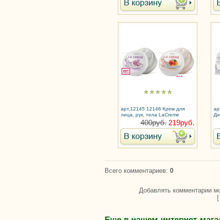
арт.12145 12146 Крем для
ар
лица, рук, тела LaCreme
Де
La
400руб.
219руб.
Всего комментариев
:
0
Добавлять комментарии мо
Еще в нашем интернет-мага