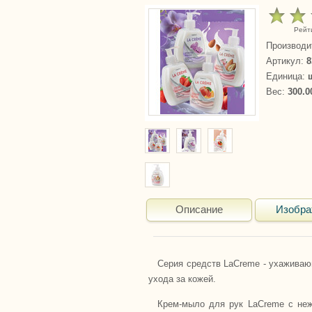
Рейт
Производи
Артикул
:
8
Единица
:
Вес
:
300.0
Описание
Изобра
Серия средств LaCreme - ухаживаю
ухода за кожей.
Крем-мыло для рук LaCreme с неж