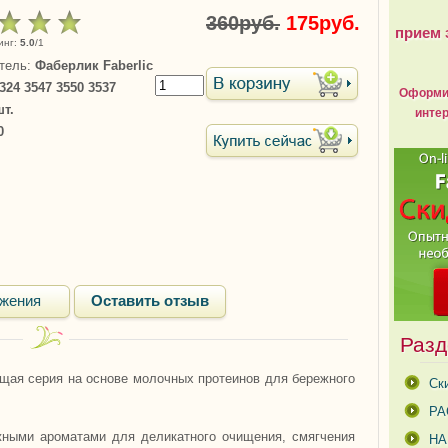
360руб.
175руб.
прием 
инг
:
5.0
/
1
тель
:
Фаберлик Faberlic
324 3547 3550 3537
Оформит
шт.
интер
0
жения
Оставить отзыв
Разд
щая серия на основе молочных протеинов для бережного
Ск
РА
ными ароматами для деликатного очищения, смягчения
Н