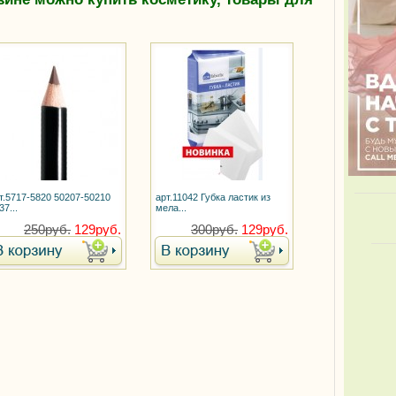
т.5717-5820 50207-50210
арт.11042 Губка ластик из
37...
мела...
250руб.
129руб.
300руб.
129руб.