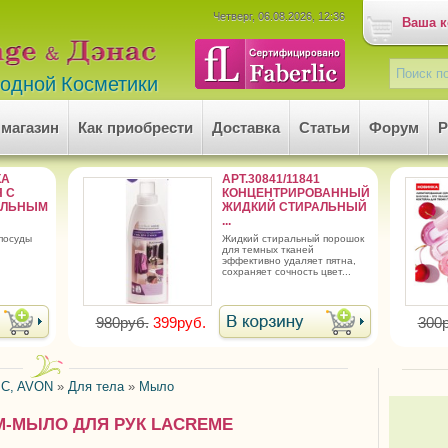
Четверг, 06.08.2026, 12:36
Ваша к
родной Косметики
 магазин
Как приобрести
Доставка
Статьи
Форум
Р
КА
АРТ.30841/11841
 С
КОНЦЕНТРИРОВАННЫЙ
АЛЬНЫМ
ЖИДКИЙ СТИРАЛЬНЫЙ
...
 посуды
жидкий стиральный порошок
для темных тканей
эффективно удаляет пятна,
сохраняет сочность цвет...
980руб.
399руб.
300р
C, AVON
»
Для тела
»
Мыло
КРЕМ-МЫЛО ДЛЯ РУК LACREME