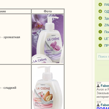
FA
ание
Фото
О
Зд
ZI
По
 - а
роматная
LE
ПР
e -
сладкий