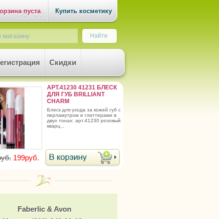
орзина пуста
Купить косметику
егистрация
Скидки
АРТ.41230 41231 БЛЕСК
ДЛЯ ГУБ BRILLIANT
CHARM
блеск для ухода за кожей губ с
перламутром и глиттерами в
двух тонах: арт.41230 розовый
кварц...
уб.
199руб.
Faberlic & Avon