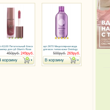
т.41100 Питательный блеск
арт.3670 Мицеллярная вода
ампер для губ Glam'n Rose
для всех типов кожи Oxiology
450руб.
249руб.
500руб.
269руб.