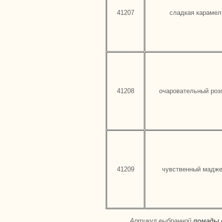
41207
сладкая карамел
41208
очаровательный роз
41209
чувственный мадже
Артикул выбранной
помады