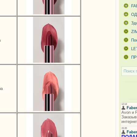
FA
О
Зд
ZI
а
По
LE
ПР
на
ь