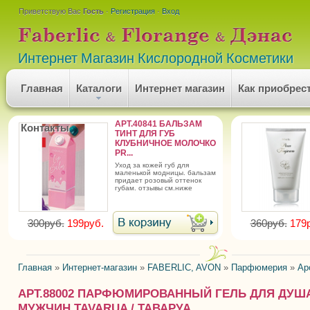
Приветствую Вас
Гость
·
Регистрация
·
Вход
Интернет Магазин Кислородной Косметики
Главная
Каталоги
Интернет магазин
Как приобрес
АРТ.40841 БАЛЬЗАМ
Контакты
ТИНТ ДЛЯ ГУБ
КЛУБНИЧНОЕ МОЛОЧКО
PR...
уход за кожей губ для
маленькой модницы. бальзам
придает розовый оттенок
губам. отзывы см.ниже
300руб.
199руб.
360руб.
179
Главная
»
Интернет-магазин
»
FABERLIC, AVON
»
Парфюмерия
»
Ар
АРТ.88002 ПАРФЮМИРОВАННЫЙ ГЕЛЬ ДЛЯ ДУШ
МУЖЧИН TAVARUA / ТАВАРУА