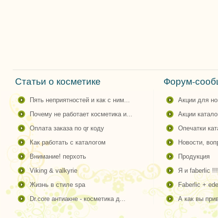
Статьи о косметике
Форум-сообщ
пять неприятностей и как с ним...
акции для н
почему не работает косметика и...
акции катало
оплата заказа по qr коду
опечатки ка
как работать с каталогом
новости, во
внимание! перхоть
продукция
viking & valkyrie
я и faberlic !!!
жизнь в стиле spa
faberlic + ede
dr.core антиакне - косметика д...
а как вы пр