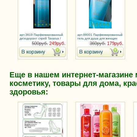
арт.3619 Парфюмированный
арт.88001 Парфюмированный
дезодорант спрей Tavarua /
гель для душа для женщин
Таваруа
Tavarua / Таваруа
500руб.
249руб.
360руб.
179руб.
Еще в нашем интернет-магазине
косметику, товары для дома, кра
здоровья: