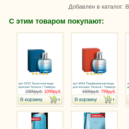
Добавлен в каталог
: 
С этим товаром покупают:
арт.3253 Туалетная вода
арт.3064 Парфюмерная вода
а
мужская Tavarua / Таваруа
для женщин Tavarua / Таваруа
д
Т
2300руб.
1099руб.
1600руб.
799руб.