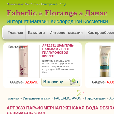
Приветствую Вас
Гость
·
Регистрация
·
Вход
Интернет Магазин Кислородной Косметики
Главная
Каталоги
Интернет магазин
Как приобрес
АРТ.1931 ШАМПУНЬ-
Контакты
БАЛЬЗАМ 2 В 1 С
ГИАЛУРОНОВОЙ
КИСЛОТ...
шампунь-бальзам для
интенсивного укрепления
волос, сохранения их
структуры. 400 мл отзывы
см....
600руб.
329руб.
840руб.
499
Главная
»
Интернет-магазин
»
FABERLIC, AVON
»
Парфюмерия
»
Ар
АРТ.3083 ПАРФЮМЕРНАЯ ЖЕНСКАЯ ВОДА DESIRA
ДЕЗИРАБЛЬ 30МЛ