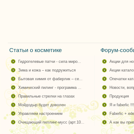
Статьи о косметике
Форум-сообщ
гидрогелевые патчи - сила миро...
акции для н
зима и кожа – как подружиться
акции катало
бытовая химия от фаберлик – се...
опечатки ка
химический пилинг - программа ...
новости, во
правильные стрелки на глазах
продукция
мойдодыр будет доволен
я и faberlic !!!
управляем настроением
faberlic + ede
очищающий пиллинг-мусс (арт.10...
а как вы пр