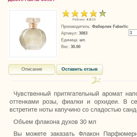
Рейтинг
:
4.0
/
10
Производитель
:
Фаберлик Faberlic
Артикул
:
3083
Единица
:
шт.
Вес
:
30.00
Описание
Оставить отзыв
Чувственный притягательный аромат нап
оттенками розы, фиалки и орхидеи. В с
встретите ноты капучино со сладостью санд
Объем флакона духов 30 мл
Вы можете заказать Флакон Парфюмерн