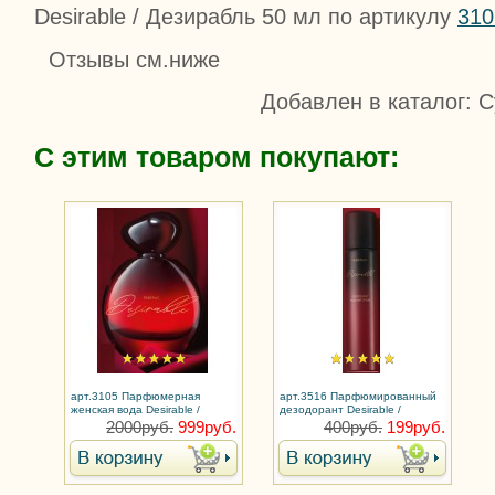
Desirable / Дезирабль 50 мл по артикулу
310
Отзывы см.ниже
Добавлен в каталог
: 
С этим товаром покупают:
арт.3105 Парфюмерная
арт.3516 Парфюмированный
женская вода Desirable /
дезодорант Desirable /
Дезирабль
Дезирабль
2000руб.
999руб.
400руб.
199руб.