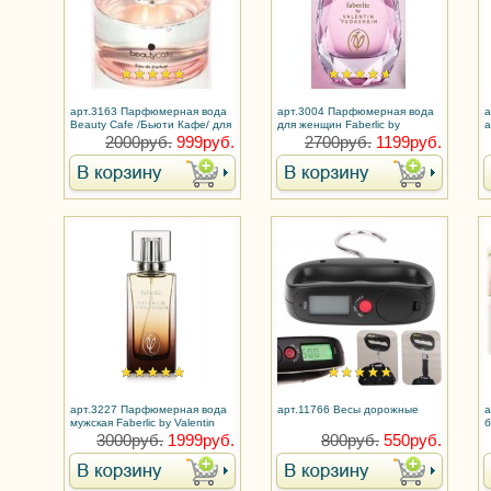
арт.3163 Парфюмерная вода
арт.3004 Парфюмерная вода
а
Beauty Cafe /Бьюти Кафе/ для
для женщин Faberlic by
а
женщин
Valentin Yudashkin Rose / От
2000руб.
999руб.
2700руб.
1199руб.
Валентина Юдашкина
арт.3227 Парфюмерная вода
арт.11766 Весы дорожные
а
мужская Faberlic by Valentin
Yudashkin / Валентин
3000руб.
1999руб.
800руб.
550руб.
Юдашкин