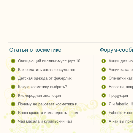
Статьи о косметике
Форум-сообщ
очищающий пиллинг-мусс (арт.10...
акции для н
как оплатить заказ консультант...
акции катало
детская одежда от фаберлик
опечатки ка
какую косметику выбрать?
новости, во
кислородная эволюция
продукция
почему не работает косметика и...
я и faberlic !!!
ваша красота и молодость – сол...
faberlic + ede
чай масала и курильский чай
а как вы пр