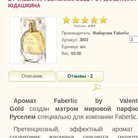
ЮДАШКИНА
Рейтинг
:
4.8
/
9
Производитель
:
Фаберлик Faberlic
Артикул
:
3003
Единица
:
шт.
Вес
:
65.00
Описание
Отзывы - 2
Аромат Faberlic by Valent
Gold
создан
мэтром мировой парфю
Руселем
специально для компании Faberlic
Претенциозный, эффектный аромат
соцветием: жасмина, гиацинта, гелио