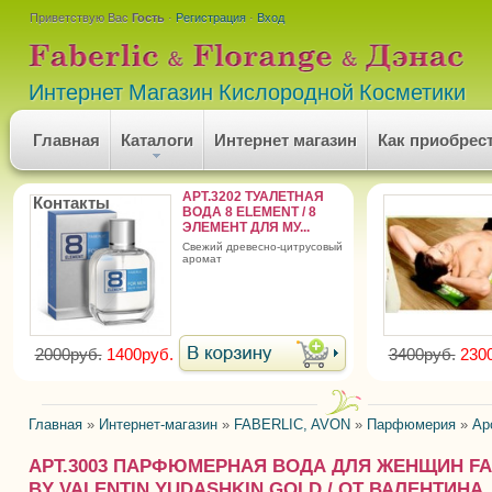
Приветствую Вас
Гость
·
Регистрация
·
Вход
Интернет Магазин Кислородной Косметики
Главная
Каталоги
Интернет магазин
Как приобрес
АРТ.3202 ТУАЛЕТНАЯ
Контакты
ВОДА 8 ELEMENT / 8
ЭЛЕМЕНТ ДЛЯ МУ...
свежий древесно-цитрусовый
аромат
2000руб.
1400руб.
3400руб.
230
Главная
»
Интернет-магазин
»
FABERLIC, AVON
»
Парфюмерия
»
Ар
АРТ.3003 ПАРФЮМЕРНАЯ ВОДА ДЛЯ ЖЕНЩИН FA
BY VALENTIN YUDASHKIN GOLD / ОТ ВАЛЕНТИНА