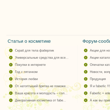
Статьи о косметике
Форум-сообщ
скраб для тела фаберлик
акции для н
универсальные средства для все...
акции катало
покупки в интернете
опечатки ка
год с пятачком
новости, во
история любви
продукция
от натоптышей бритва не поможе...
я и faberlic !!!
ваша красота и молодость – сол...
faberlic + ede
декоративная косметика от fabe...
а как вы пр