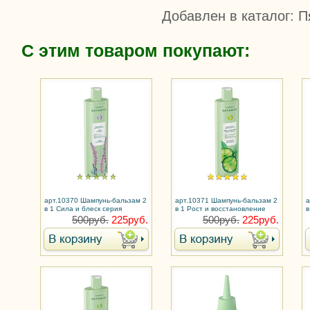
Добавлен в каталог
: П
С этим товаром покупают:
арт.10370 Шампунь-бальзам 2
арт.10371 Шампунь-бальзам 2
а
в 1 Сила и блеск серия
в 1 Рост и восстановление
в
Botanica / Ботаника
серия Botanica / Ботаника
с
500руб.
225руб.
500руб.
225руб.