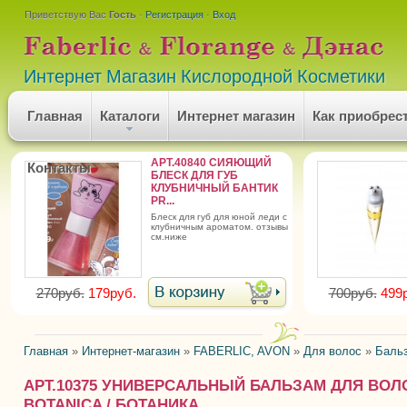
Приветствую Вас
Гость
·
Регистрация
·
Вход
Интернет Магазин Кислородной Косметики
Главная
Каталоги
Интернет магазин
Как приобрес
АРТ.40840 СИЯЮЩИЙ
Контакты
БЛЕСК ДЛЯ ГУБ
КЛУБНИЧНЫЙ БАНТИК
PR...
блеск для губ для юной леди с
клубничным ароматом. отзывы
см.ниже
270руб.
179руб.
700руб.
499
Главная
»
Интернет-магазин
»
FABERLIC, AVON
»
Для волос
»
Баль
АРТ.10375 УНИВЕРСАЛЬНЫЙ БАЛЬЗАМ ДЛЯ ВОЛ
BOTANICA / БОТАНИКА