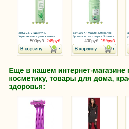
арт.10372 Шампунь
арт.10377 Масло для волос
а
Укрепление и увлажнение
Густота и рост серия Botanica
у
серия Botanica / Ботаника
/ Ботаника
/
500руб.
249руб.
400руб.
199руб.
Еще в нашем интернет-магазине
косметику, товары для дома, кра
здоровья: