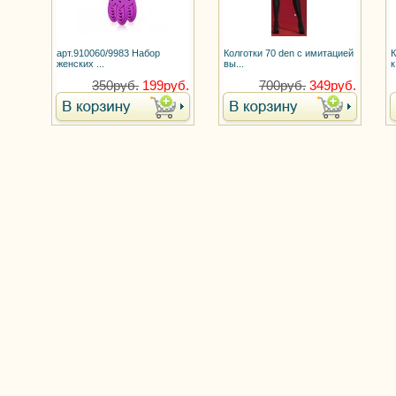
арт.910060/9983 Набор
Колготки 70 den с имитацией
К
женских ...
вы...
к
350руб.
199руб.
700руб.
349руб.