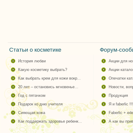
Статьи о косметике
Форум-сообщ
история любви
акции для н
какую косметику выбрать?
акции катало
как выбрать крем для кожи вокр...
опечатки ка
20 лет – остановись мгновенье…
новости, во
год с пятачком
продукция
подарок ко дню учителя
я и faberlic !!!
сияющая кожа
faberlic + ede
как поддержать здоровье ребенк...
а как вы пр