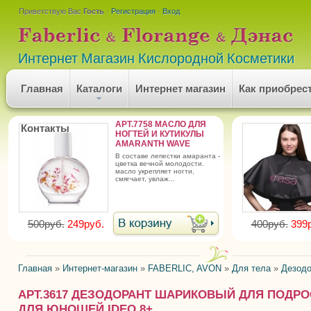
Приветствую Вас
Гость
·
Регистрация
·
Вход
Интернет Магазин Кислородной Косметики
Главная
Каталоги
Интернет магазин
Как приобрес
АРТ.7758 МАСЛО ДЛЯ
Контакты
НОГТЕЙ И КУТИКУЛЫ
AMARANTH WAVE
в составе лепестки амаранта -
цветка вечной молодости.
масло укрепляет ногти,
смягчает, увлаж...
500руб.
249руб.
400руб.
399
Главная
»
Интернет-магазин
»
FABERLIC, AVON
»
Для тела
»
Дезодо
АРТ.3617 ДЕЗОДОРАНТ ШАРИКОВЫЙ ДЛЯ ПОДР
ДЛЯ ЮНОШЕЙ IDEO 8+