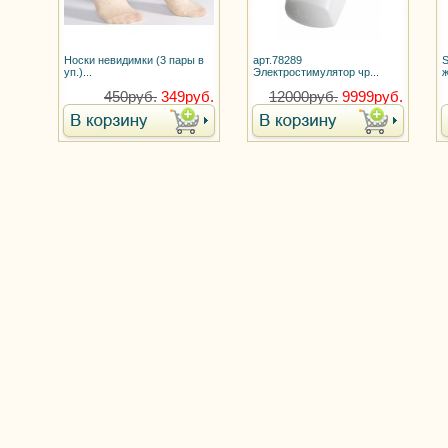
Носки невидимки (3 пары в
арт.78289
уп.)...
Электростимулятор чр...
ж
450руб.
349руб.
12000руб.
9999руб.