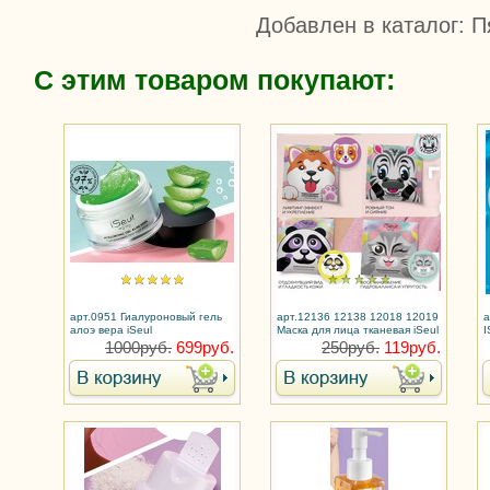
Добавлен в каталог
: П
С этим товаром покупают:
арт.0951 Гиалуроновый гель
арт.12136 12138 12018 12019
а
алоэ вера iSeul
Маска для лица тканевая iSeul
I
1000руб.
699руб.
250руб.
119руб.