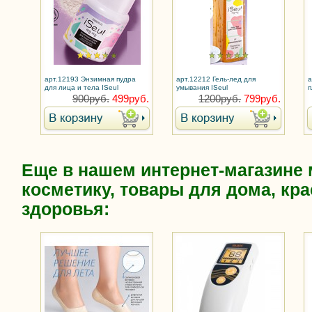
арт.12193 Энзимная пудра
арт.12212 Гель-лед для
а
для лица и тела ISeul
умывания ISeul
п
л
900руб.
499руб.
1200руб.
799руб.
Еще в нашем интернет-магазине
косметику, товары для дома, кра
здоровья: