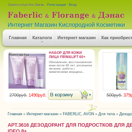
Приветствую Вас
Гость
·
Регистрация
·
Вход
Интернет Магазин Кислородной Косметики
Главная
Каталоги
Интернет магазин
Как приобрес
НАБОР ДЛЯ КОЖИ
Контакты
ЛИЦА FIRM&LIFT 60+
обновление, восстановление
кожи после 60 лет. роскошное
питание, работа с
мимическими морщина...
2700руб.
1490руб.
500руб.
379
Главная
»
Интернет-магазин
»
FABERLIC, AVON
»
Для тела
»
Дезодо
АРТ.3616 ДЕЗОДОРАНТ ДЛЯ ПОДРОСТКОВ ДЛЯ Д
IDEO 8+