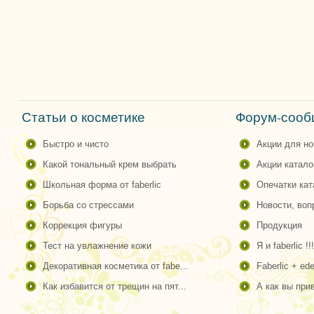
Статьи о косметике
Форум-сообщ
быстро и чисто
акции для н
какой тональный крем выбрать
акции катало
школьная форма от faberlic
опечатки ка
борьба со стрессами
новости, во
коррекция фигуры
продукция
тест на увлажнение кожи
я и faberlic !!!
декоративная косметика от fabe...
faberlic + ede
как избавится от трещин на пят...
а как вы пр