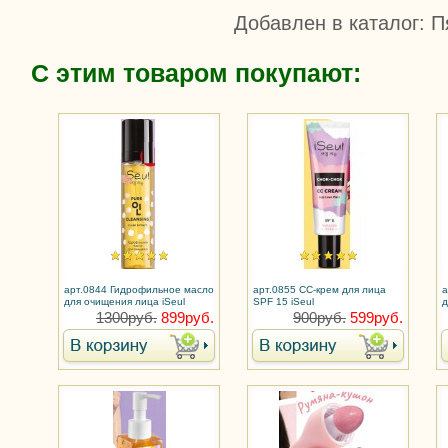
Добавлен в каталог
: П
С этим товаром покупают:
арт.0844 Гидрофильное масло
арт.0855 СС-крем для лица
а
для очищения лица iSeul
SPF 15 iSeul
д
1300руб.
899руб.
900руб.
599руб.