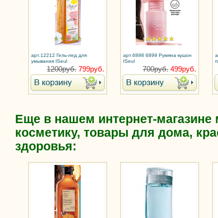
арт.12212 Гель-лед для
арт.6898 6899 Румяна кушон
а
умывания ISeul
ISeul
п
л
1200руб.
799руб.
700руб.
499руб.
Еще в нашем интернет-магазине
косметику, товары для дома, кра
здоровья: