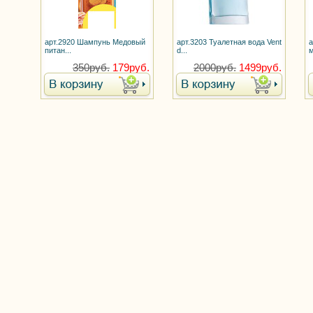
арт.2920 Шампунь Медовый
арт.3203 Туалетная вода Vent
питан...
d...
м
350руб.
179руб.
2000руб.
1499руб.