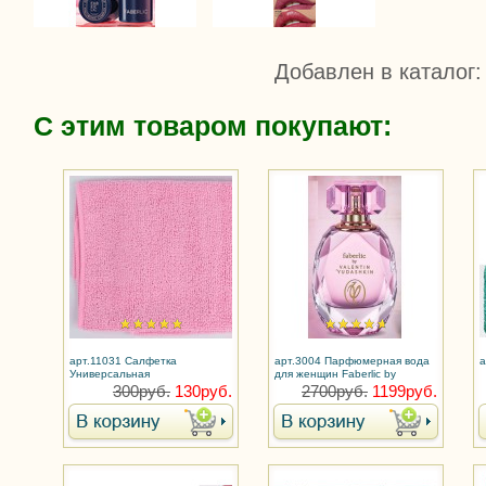
Добавлен в каталог
:
С этим товаром покупают:
арт.11031 Салфетка
арт.3004 Парфюмерная вода
а
Универсальная
для женщин Faberlic by
Valentin Yudashkin Rose / От
300руб.
130руб.
2700руб.
1199руб.
Валентина Юдашкина