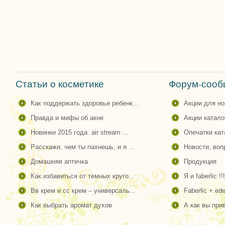
Статьи о косметике
Форум-сообщ
как поддержать здоровье ребенк...
акции для н
правда и мифы об акне
акции катало
новинки 2015 года. air stream ...
опечатки ка
расскажи, чем ты пахнешь, и я ...
новости, во
домашняя аптечка
продукция
как избавиться от темных круго...
я и faberlic !!!
вв крем и сс крем – универсаль...
faberlic + ede
как выбрать аромат духов
а как вы пр