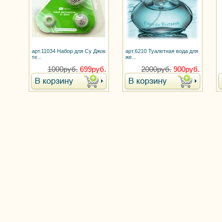
арт.11034 Набор для Су Джок
арт.6210 Туалетная вода для
те...
же...
1000руб.
699руб.
2000руб.
900руб.