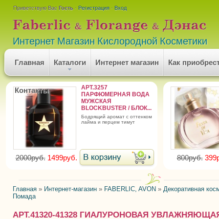
Приветствую Вас
Гость
·
Регистрация
·
Вход
Интернет Магазин Кислородной Косметики
Главная
Каталоги
Интернет магазин
Как приобрес
АРТ.3257
Контакты
ПАРФЮМЕРНАЯ ВОДА
МУЖСКАЯ
BLOCKBUSTER / БЛОК...
бодрящий аромат с оттенком
лайма и перцем тимут
2000руб.
1499руб.
800руб.
399
Главная
»
Интернет-магазин
»
FABERLIC, AVON
»
Декоративная кос
Помада
АРТ.41320-41328 ГИАЛУРОНОВАЯ УВЛАЖНЯЮЩ