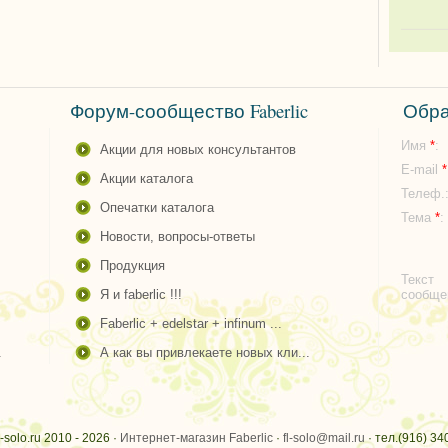
Форум-сообщество Faberlic
Обра
Имя
*
:
акции для новых консультантов
E-mail
*
акции каталога
Телеф.
опечатки каталога
Тема
*
:
новости, вопросы-ответы
продукция
Текст
я и faberlic !!!
сообщ
faberlic + edelstar + infinum ...
.
а как вы привлекаете новых кли...
c-solo.ru 2010 - 2026 ·
Интернет-магазин Faberlic
·
fl-solo@mail.ru
· тел.(916) 340