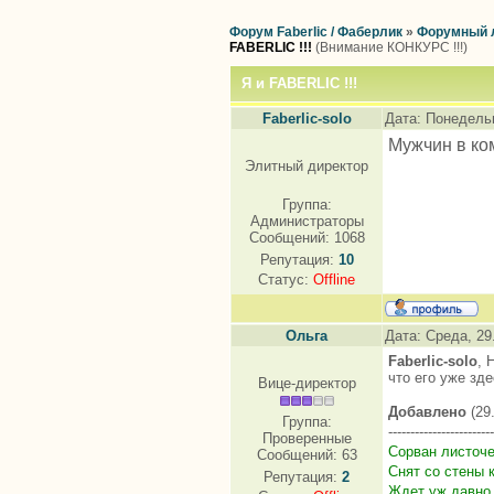
Форум Faberlic / Фаберлик
»
Форумный 
FABERLIC !!!
(Внимание КОНКУРС !!!)
Я и FABERLIC !!!
Faberlic-solo
Дата: Понедельн
Мужчин в ко
Элитный директор
Группа:
Администраторы
Сообщений:
1068
Репутация:
10
Статус:
Offline
Ольга
Дата: Среда, 29
Faberlic-solo
, 
что его уже зд
Вице-директор
Добавлено
(29.
Группа:
------------------------
Проверенные
Сорван листоче
Сообщений:
63
Снят со стены 
Репутация:
2
Ждет уж давно