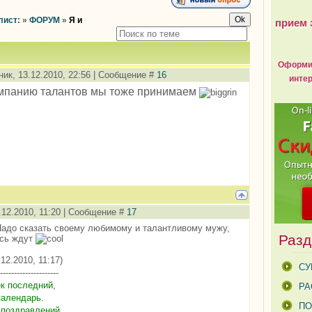
лист:
»
ФОРУМ
»
Я и
прием 
Оформит
ик, 13.12.2010, 22:56 | Сообщение #
16
интер
мпанию талантов мы тоже принимаем
.12.2010, 11:20 | Сообщение #
17
Надо сказать своему любимому и талантливому мужу,
Разд
есь ждут
12.2010, 11:17)
СУ
---------------------
к последний,
РА
календарь.
ПО
 поздравлений