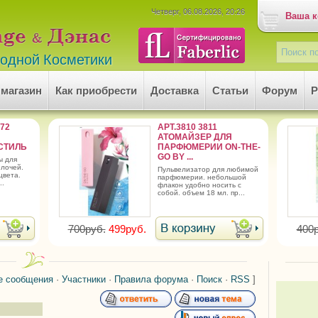
Четверг, 06.08.2026, 20:26
Ваша к
родной Косметики
 магазин
Как приобрести
Доставка
Статьи
Форум
Р
472
АРТ.3810 3811
АТОМАЙЗЕР ДЛЯ
СТИЛЬ
ПАРФЮМЕРИИ ON-THE-
GO BY ...
лочей.
пульвелизатор для любимой
цвета.
парфюмерии. небольшой
..
флакон удобно носить с
собой. объем 18 мл. пр...
700руб.
499руб.
400р
е сообщения
·
Участники
·
Правила форума
·
Поиск
·
RSS
]