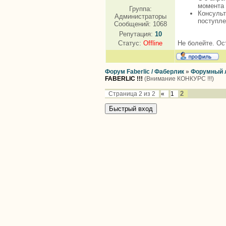
момента 
Группа:
Консульт
Администраторы
поступле
Сообщений:
1068
Репутация:
10
Не болейте. Ос
Статус:
Offline
Форум Faberlic / Фаберлик
»
Форумный 
FABERLIC !!!
(Внимание КОНКУРС !!!)
2
Страница
2
из
2
«
1