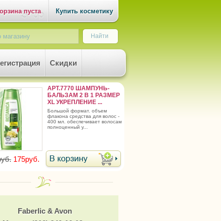
орзина пуста
Купить косметику
егистрация
Скидки
АРТ.7770 ШАМПУНЬ-
БАЛЬЗАМ 2 В 1 РАЗМЕР
XL УКРЕПЛЕНИЕ ...
большой формат. объем
флакона средства для волос -
400 мл. обеспечивает волосам
полноценный у...
уб.
175руб.
Faberlic & Avon