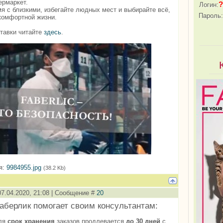
ермаркет.
?
Логин:
я с близкими, избегайте людных мест и выбирайте всё,
Пароль:
комфортной жизни.
тавки читайте
здесь
.
я:
9984955.jpg
(38.2 Kb)
07.04.2020, 21:08 | Сообщение #
20
аберлик помогает своим консультантам:
еля
срок хранения
заказов продлевается
до 30 дней
с