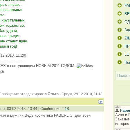
рью январь.
FA
карнавальных
SE
го.
в хрустальных
О
ом торжество.
Зд
Вас удачи,
нье придет,
ZI
нь станет ярче
ийся год!
ПР
LE
12.2010, 11:20)
---------------------
По
СЕХ с наступающим НОВЫМ 2011 ГОДОМ.
Ольга
Сообщение отредактировал
-
Среда, 29.12.2010, 11:18
ье, 03.02.2013, 13:44 | Сообщение #
18
ния и мужчин!Ведь косметика FABERLIC для всей