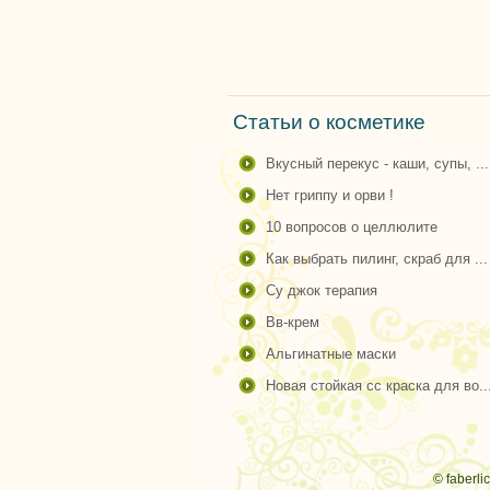
Статьи о косметике
вкусный перекус - каши, супы, ...
нет гриппу и орви !
10 вопросов о целлюлите
как выбрать пилинг, скраб для ...
су джок терапия
вв-крем
альгинатные маски
новая стойкая сс краска для во..
© faberli