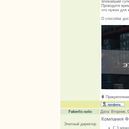
ближайший суп
Проводите врем
что нужно для 
О способах дос
Прикреплени
Faberlic-solo
Дата: Вторник, 
Компания Ф
Элитный директор
С 3 апр