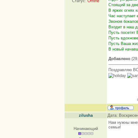
Статус:
Offline
Стоящий за две
В ярких огнях 
Час наступает е
Звоном бокало
Входит в наш д
Пусть посетят 
Пусть вдохнове
Пусть Ваша жиз
В новый начавш
Добавлено
(29.
------------------------
Поздравляю В
zilusha
Дата: Воскресен
Нам нужны мне
семьи!
Начинающий