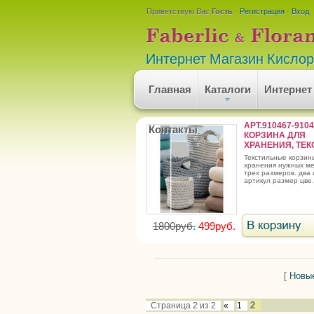
Приветствую Вас
Гость
·
Регистрация
·
Вход
Интернет Магазин Кисло
Главная
Каталоги
Интернет
АРТ.910467-910
Контакты
КОРЗИНА ДЛЯ
ХРАНЕНИЯ, ТЕК
текстильные корзины для
хранения нужных ме
трех размеров. два 
артикул размер цве.
1800руб.
499руб.
[
Новы
2
Страница
2
из
2
«
1