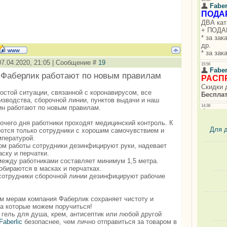
07.04.2020, 21:05 | Сообщение #
19
 Фаберлик работают по новым правилам
остой ситуации, связанной с коронавирусом, все
изводства, сборочной линии, пунктов выдачи и наш
ин работают по новым правилам.
бочего дня работники проходят медицинский контроль. К
Для 
ются только сотрудники с хорошим самочувствием и
мпературой.
ом работы сотрудники дезинфицируют руки, надевает
ску и перчатки.
между работниками составляет минимум 1,5 метра.
собираются в масках и перчатках.
сотрудники сборочной линии дезинфицируют рабочие
м мерам компания Фаберлик сохраняет чистоту и
за которые можем поручиться!
 гель для душа, крем, антисептик или любой другой
Faberlic
безопаснее, чем лично отправиться за товаром в