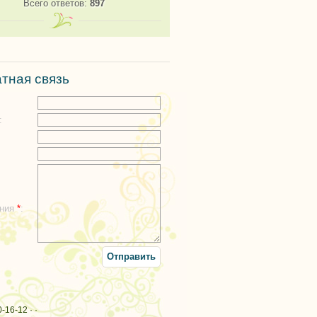
Всего ответов:
897
тная связь
:
:
ения
*
:
-16-12 · ·